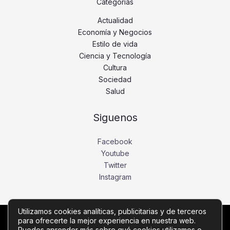
Categorías
Actualidad
Economía y Negocios
Estilo de vida
Ciencia y Tecnología
Cultura
Sociedad
Salud
Siguenos
Facebook
Youtube
Twitter
Instagram
Utilizamos cookies analíticas, publicitarias y de terceros
para ofrecerte la mejor experiencia en nuestra web.
Copyright © Todos los derechos reservados -
Puedes aprender más sobre qué cookies utilizamos o