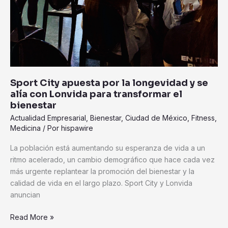
Sport City apuesta por la longevidad y se
alía con Lonvida para transformar el
bienestar
Actualidad Empresarial
,
Bienestar
,
Ciudad de México
,
Fitness
,
Medicina
/ Por
hispawire
La población está aumentando su esperanza de vida a un
ritmo acelerado, un cambio demográfico que hace cada vez
más urgente replantear la promoción del bienestar y la
calidad de vida en el largo plazo. Sport City y Lonvida
anuncian
Read More »