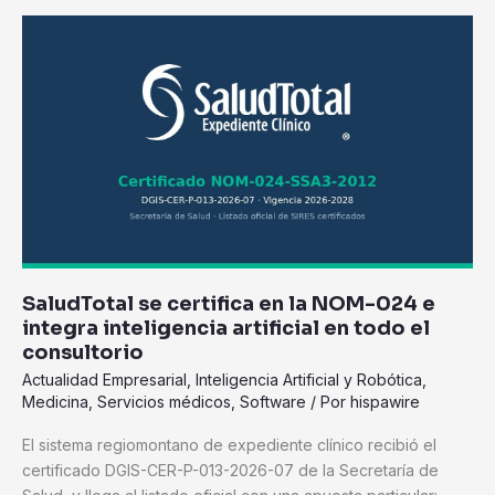
SaludTotal
se
certifica
en
la
NOM-
024
e
integra
inteligencia
artificial
SaludTotal se certifica en la NOM-024 e
en
integra inteligencia artificial en todo el
todo
consultorio
el
Actualidad Empresarial
,
Inteligencia Artificial y Robótica
,
consultorio
Medicina
,
Servicios médicos
,
Software
/ Por
hispawire
El sistema regiomontano de expediente clínico recibió el
certificado DGIS-CER-P-013-2026-07 de la Secretaría de
Salud, y llega al listado oficial con una apuesta particular: