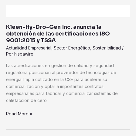
de
las
certificaciones
Kleen-Hy-Dro-Gen Inc. anuncia la
ISO
obtención de las certificaciones ISO
9001:2015
9001:2015 y TSSA
y
Actualidad Empresarial
,
Sector Energético
,
Sostenibilidad
/
TSSA
Por
hispawire
Las acreditaciones en gestión de calidad y seguridad
regulatoria posicionan al proveedor de tecnologías de
energía limpia cotizado en la CSE para acelerar su
comercialización y optar a importantes contratos
empresariales para fabricar y comercializar sistemas de
calefacción de cero
Read More »