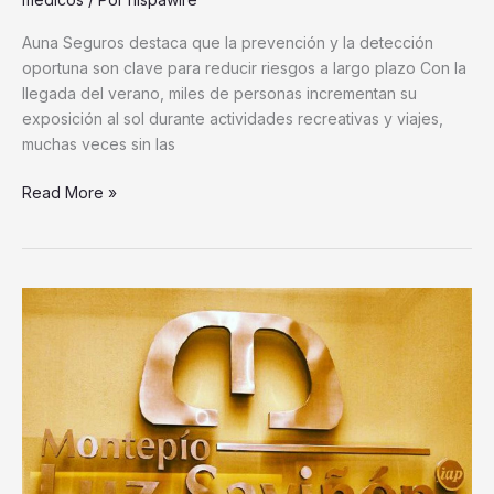
México
Auna Seguros destaca que la prevención y la detección
oportuna son clave para reducir riesgos a largo plazo Con la
llegada del verano, miles de personas incrementan su
exposición al sol durante actividades recreativas y viajes,
muchas veces sin las
Read More »
Montepío
Luz
Saviñón
apoya
a
trabajadores
y
emprendedores
durante