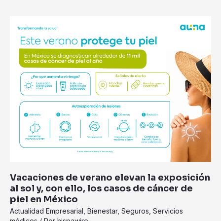
Vacaciones
de
verano
elevan
la
exposición
al
sol
y,
con
ello,
los
casos
de
Vacaciones de verano elevan la exposición
cáncer
al sol y, con ello, los casos de cáncer de
de
piel en México
piel
Actualidad Empresarial
,
Bienestar
,
Seguros
,
Servicios
en
médicos
/ Por
hispawire