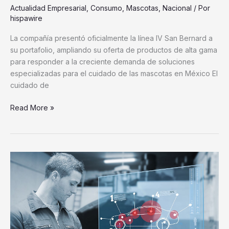
Actualidad Empresarial
,
Consumo
,
Mascotas
,
Nacional
/ Por
hispawire
La compañía presentó oficialmente la línea IV San Bernard a
su portafolio, ampliando su oferta de productos de alta gama
para responder a la creciente demanda de soluciones
especializadas para el cuidado de las mascotas en México El
cuidado de
Read More »
UAG
impulsa
la
formación
de
ingenieros
en