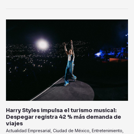
Harry
Styles
impulsa
el
turismo
musical:
Despegar
registra
42
%
más
demanda
de
Harry Styles impulsa el turismo musical:
viajes
Despegar registra 42 % más demanda de
viajes
Actualidad Empresarial
,
Ciudad de México
,
Entretenimiento
,
Turismo
/ Por
hispawire