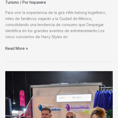
Para vivir la experiencia de la gira «We belong together»,
miles de fanáticos viajarán a la Ciudad de México,
consolidando una tendencia de consumo que Despegar
identifica en los grandes eventos de entretenimiento Los
cinco conciertos de Harry Styles en
Read More »
Alianza
entre
Tijuana
Innovadora
e
Intermoda
impulsa
el