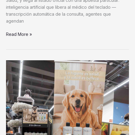
inteligencia artificial que libera al médico del teclado —
transcripción automática de la consulta, agentes que
agendan
Read More »
Petco
impulsa
el
segmento
premium
con
marcas
especializadas
para
el
bienestar