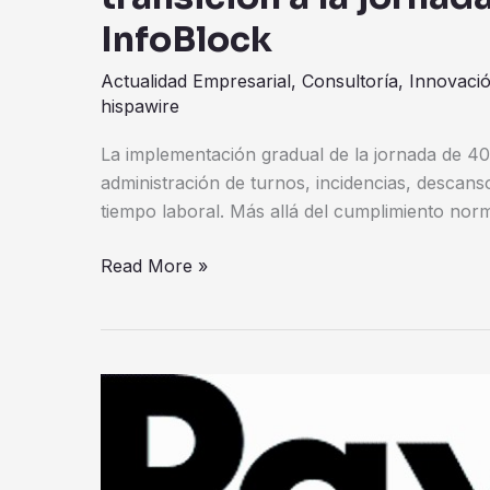
InfoBlock
Actualidad Empresarial
,
Consultoría
,
Innovaci
hispawire
La implementación gradual de la jornada de 40
administración de turnos, incidencias, descans
tiempo laboral. Más allá del cumplimiento norm
Read More »
PayPal
y
Ticketmaster
México