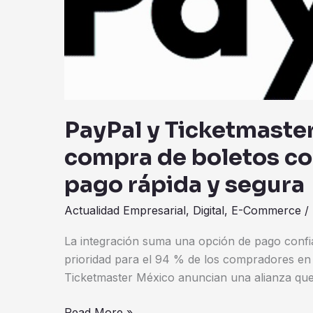
simplifican
la
compra
de
boletos
con
una
PayPal y Ticketmaster
experiencia
compra de boletos co
de
pago
pago rápida y segura
rápida
y
Actualidad Empresarial
,
Digital
,
E-Commerce
/
segura
La integración suma una opción de pago confi
prioridad para el 94 % de los compradores en 
Ticketmaster México anuncian una alianza qu
Read More »