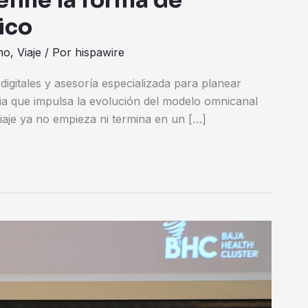
fine la forma de
ico
mo
,
Viaje
/ Por
hispawire
igitales y asesoría especializada para planear
ia que impulsa la evolución del modelo omnicanal
aje ya no empieza ni termina en un […]