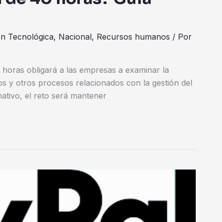
ón Tecnológica
,
Nacional
,
Recursos humanos
/ Por
 horas obligará a las empresas a examinar la
os y otros procesos relacionados con la gestión del
ativo, el reto será mantener