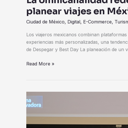
La omnicanalidad rede
planear viajes en Méx
Ciudad de México
,
Digital
,
E-Commerce
,
Turis
Los viajeros mexicanos combinan plataformas d
experiencias más personalizadas, una tendenc
de Despegar y Best Day La planeación de un vi
Read More »
Tijuana
Innovadora
y
Baja
Health