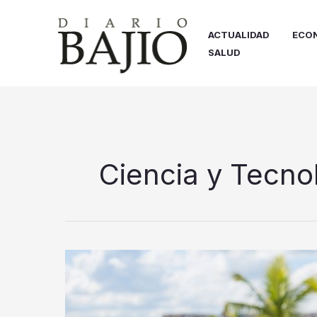
Ir
al
ACTUALIDAD
ECO
contenido
SALUD
Ciencia y Tecno
La
omnicanalidad
redefine
la