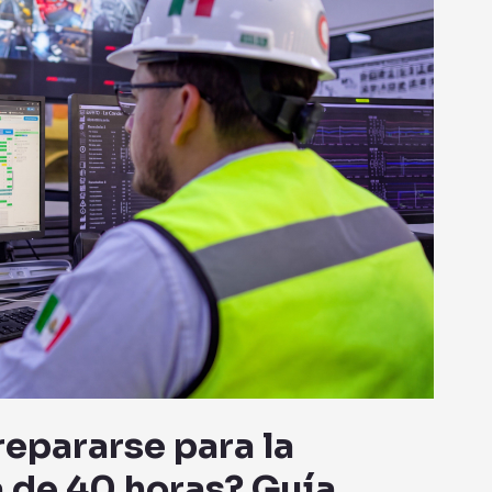
epararse para la
a de 40 horas? Guía