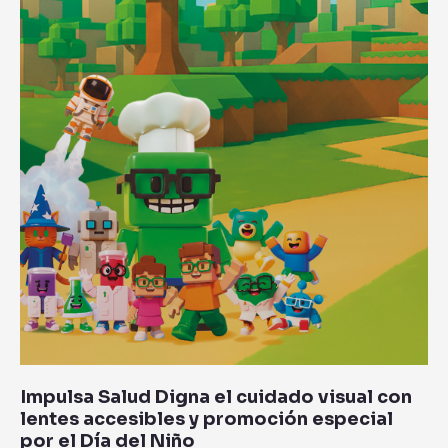
con
lentes
accesibles
y
promoción
especial
por
el
Día
del
Niño
Impulsa Salud Digna el cuidado visual con
lentes accesibles y promoción especial
por el Día del Niño