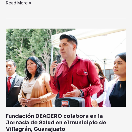
Read More »
Fundación
DEACERO
colabora
en
la
Jornada
de
Salud
en
el
municipio
de
Villagrán,
Fundación DEACERO colabora en la
Guanajuato
Jornada de Salud en el municipio de
Villagrán, Guanajuato