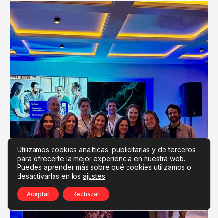
WhatsApp
y
el
costo
invisible
para
los
médicos:
Leona
lanza
asistente
de
IA,
Utilizamos cookies analíticas, publicitarias y de terceros
devuelve
para ofrecerte la mejor experiencia en nuestra web.
tiempo
Puedes aprender más sobre qué cookies utilizamos o
y
desactivarlas en los
ajustes
.
equilibrio
Aceptar
Rechazar