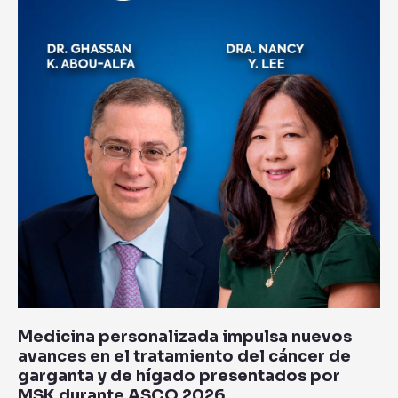
nuevos
avances
en
el
tratamiento
del
cáncer
de
garganta
y
de
hígado
presentados
por
MSK
durante
Medicina personalizada impulsa nuevos
ASCO
avances en el tratamiento del cáncer de
2026
garganta y de hígado presentados por
MSK durante ASCO 2026