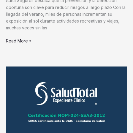
Auna Seguros destaca que la prevención y la detección
oportuna son clave para reducir riesgos a largo plazo Con la
llegada del verano, miles de personas incrementan su
exposición al sol durante actividades recreativas y viajes,
muchas veces sin las
Read More »
SaludTotal
aprueba
la
certificación
NOM-
024;
solo
unos
20
sistemas