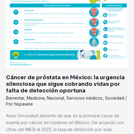
próstata
en
México:
la
urgencia
silenciosa
que
sigue
cobrando
vidas
por
Cáncer de próstata en México: la urgencia
falta
silenciosa que sigue cobrando vidas por
de
falta de detección oportuna
detección
Bienestar
,
Medicina
,
Nacional
,
Servicios médicos
,
Sociedad
/
oportuna
Por
hispawire
Auna Oncosalud advierte de que es la principal causa de
muerte por cáncer en hombres en México. De acuerdo con
cifras del INEGI al 2023, la tasa de defunción por esta