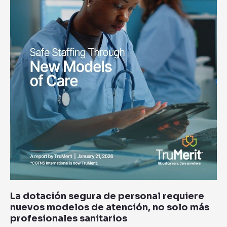
de
atención,
no
solo
más
profesionales
sanitarios
La dotación segura de personal requiere
nuevos modelos de atención, no solo más
profesionales sanitarios