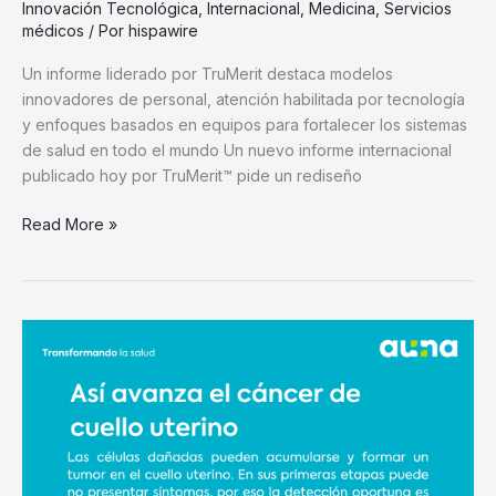
Innovación Tecnológica
,
Internacional
,
Medicina
,
Servicios
médicos
/ Por
hispawire
Un informe liderado por TruMerit destaca modelos
innovadores de personal, atención habilitada por tecnología
y enfoques basados en equipos para fortalecer los sistemas
de salud en todo el mundo Un nuevo informe internacional
publicado hoy por TruMerit™ pide un rediseño
Read More »
Día
Mundial
del
Cáncer
de
Cuello
Uterino: