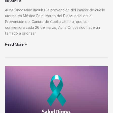
hispawire
Auna Oncosalud impulsa la prevención del cáncer de cuello
uterino en México En el marco del Día Mundial de la
Prevención del Cáncer de Cuello Uterino, que se
conmemora cada 26 de marzo, Auna Oncosalud hace un
llamado a priorizar
Read More »
Salud
Digna
llama
a
actuar:
detección
oportuna
del