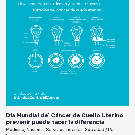
prevenir
puede
hacer
la
diferencia
Día Mundial del Cáncer de Cuello Uterino:
prevenir puede hacer la diferencia
Medicina
,
Nacional
,
Servicios médicos
,
Sociedad
/ Por