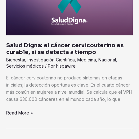
es
curable,
si
se
detecta
a
Salud Digna: el cáncer cervicouterino es
tiempo
curable, si se detecta a tiempo
Bienestar
,
Investigación Científica
,
Medicina
,
Nacional
,
Servicios médicos
/ Por
hispawire
El cáncer cervicouterino no produce síntomas en etapas
iniciales; la detección oportuna es clave. Es el cuarto cáncer
más común en mujeres a nivel mundial. Se calcula que el VPH
causa 630,000 cánceres en el mundo cada año, lo que
Read More »