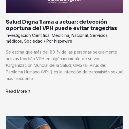
VPH
puede
evitar
Salud Digna llama a actuar: detección
tragedias
oportuna del VPH puede evitar tragedias
Investigación Científica
,
Medicina
,
Nacional
,
Servicios
médicos
,
Sociedad
/ Por
hispawire
Se estima que más del 80 % de las personas sexualmente
activas tendrán VPH en algún momento de su vida
(Organización Mundial de la Salud, OMS) El Virus del
Papiloma Humano (VPH) es la infección de transmisión sexual
más frecuente
Read More »
Johnson
&