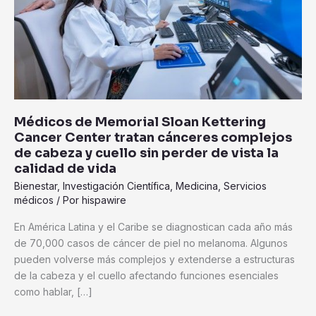
Center
tratan
cánceres
complejos
de
cabeza
y
Médicos de Memorial Sloan Kettering
cuello
Cancer Center tratan cánceres complejos
sin
de cabeza y cuello sin perder de vista la
perder
calidad de vida
de
Bienestar
,
Investigación Científica
,
Medicina
,
Servicios
vista
médicos
/ Por
hispawire
la
calidad
En América Latina y el Caribe se diagnostican cada año más
de
de 70,000 casos de cáncer de piel no melanoma. Algunos
vida
pueden volverse más complejos y extenderse a estructuras
de la cabeza y el cuello afectando funciones esenciales
como hablar, […]