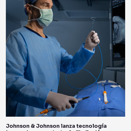
Johnson
lanza
tecnología
innovadora
para
tratar
la
fibrilación
auricular
Johnson & Johnson lanza tecnología