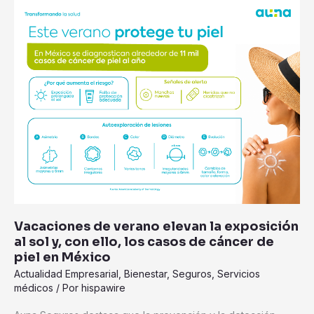
Vacaciones
de
verano
elevan
la
exposición
al
sol
y,
con
ello,
los
casos
de
Vacaciones de verano elevan la exposición
cáncer
al sol y, con ello, los casos de cáncer de
de
piel en México
piel
Actualidad Empresarial
,
Bienestar
,
Seguros
,
Servicios
en
médicos
/ Por
hispawire
México