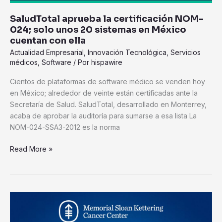
en
SaludTotal aprueba la certificación NOM-
México
024; solo unos 20 sistemas en México
cuentan
cuentan con ella
con
Actualidad Empresarial
,
Innovación Tecnológica
,
Servicios
ella
médicos
,
Software
/ Por
hispawire
Cientos de plataformas de software médico se venden hoy
en México; alrededor de veinte están certificadas ante la
Secretaría de Salud. SaludTotal, desarrollado en Monterrey,
acaba de aprobar la auditoría para sumarse a esa lista La
NOM-024-SSA3-2012 es la norma
Read More »
Medicina
personalizada
impulsa