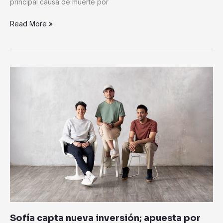
principal causa de muerte por
Read More »
Sofía
capta
nueva
inversión;
apuesta
por
transformar
el
acceso
a
la
salud
en
Sofía capta nueva inversión; apuesta por
México