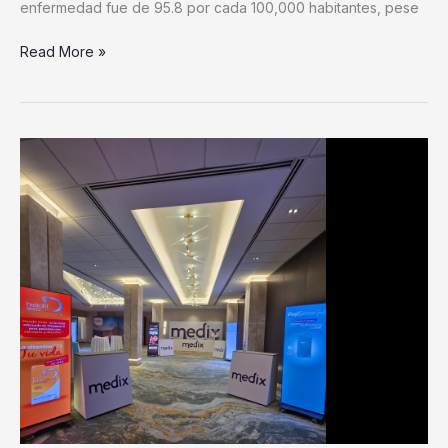
enfermedad fue de 95.8 por cada 100,000 habitantes, pese
Read More »
Medix
apuesta
por
la
evolución
de
la
medicina
con
la
primera
edición
de
InnMedix