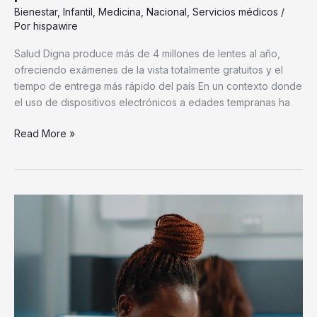
Bienestar
,
Infantil
,
Medicina
,
Nacional
,
Servicios médicos
/
Por
hispawire
Salud Digna produce más de 4 millones de lentes al año,
ofreciendo exámenes de la vista totalmente gratuitos y el
tiempo de entrega más rápido del país En un contexto donde
el uso de dispositivos electrónicos a edades tempranas ha
Read More »
La
dotación
segura
de
personal
requiere
nuevos
modelos