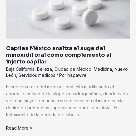
minoxidil
oral
como
complemento
al
injerto
capilar
Capilea México analiza el auge del
minoxidil oral como complemento al
injerto capilar
Baja California
,
Belleza
,
Ciudad de México
,
Medicina
,
Nuevo
León
,
Servicios médicos
/ Por
hispawire
El creciente uso del minoxidil oral está modificando el
abordaje médico de la alopecia androgenética, donde cada
vez con mayor frecuencia se combina con el injerto capilar
dentro de protocolos supervisados por especialistas El
tratamiento de la pérdida de cabello
Read More »