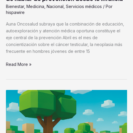
Bienestar
,
Medicina
,
Nacional
,
Servicios médicos
/ Por
hispawire
Auna Oncosalud subraya que la combinación de educación,
autoexploración y atención médica oportuna constituye el
eje central de la prevención Abril es el mes de
concientización sobre el cáncer testicular, la neoplasia más
frecuente en hombres jóvenes de entre 15
Read More »
Impulsa
Salud
Digna
el
cuidado
visual