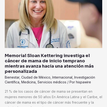
investiga
el
cáncer
de
mama
de
inicio
temprano
mientras
avanza
Memorial Sloan Kettering investiga el
hacia
cáncer de mama de inicio temprano
una
mientras avanza hacia una atención más
atención
personalizada
más
Bienestar
,
Ciudad de México
,
Internacional
,
Investigación
personalizada
Científica
,
Medicina
,
Servicios médicos
/ Por
hispawire
21 % de los casos de cáncer de mama se presentan en
mujeres menores de 50 años En América Latina y el Caribe, el
cáncer de mama es el tipo de cáncer más frecuente y la