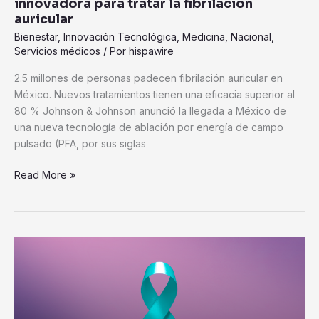
innovadora para tratar la fibrilación
auricular
Bienestar
,
Innovación Tecnológica
,
Medicina
,
Nacional
,
Servicios médicos
/ Por
hispawire
2.5 millones de personas padecen fibrilación auricular en
México. Nuevos tratamientos tienen una eficacia superior al
80 % Johnson & Johnson anunció la llegada a México de
una nueva tecnología de ablación por energía de campo
pulsado (PFA, por sus siglas
Read More »
Salud
Digna:
el
cáncer
cervicouterino