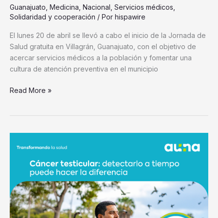
Guanajuato
,
Medicina
,
Nacional
,
Servicios médicos
,
Solidaridad y cooperación
/ Por
hispawire
El lunes 20 de abril se llevó a cabo el inicio de la Jornada de
Salud gratuita en Villagrán, Guanajuato, con el objetivo de
acercar servicios médicos a la población y fomentar una
cultura de atención preventiva en el municipio
Read More »
Abril,
el
cáncer
testicular
y
la
importancia
de