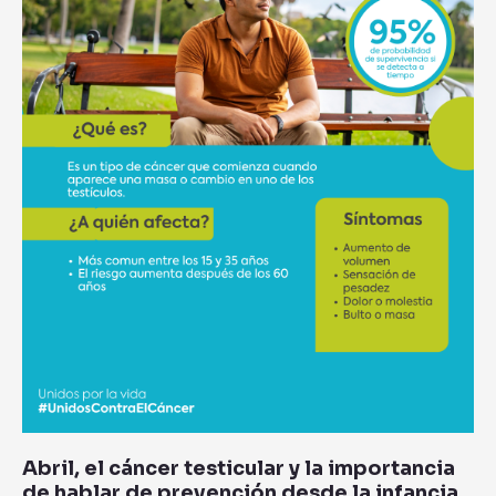
hablar
de
prevención
desde
la
infancia
Abril, el cáncer testicular y la importancia
de hablar de prevención desde la infancia