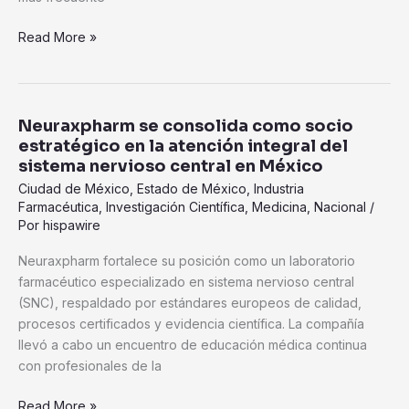
Read More »
Neuraxpharm se consolida como socio
Neuraxpharm
estratégico en la atención integral del
se
sistema nervioso central en México
consolida
Ciudad de México
,
Estado de México
,
Industria
como
Farmacéutica
,
Investigación Científica
,
Medicina
,
Nacional
/
socio
Por
hispawire
estratégico
en
Neuraxpharm fortalece su posición como un laboratorio
la
farmacéutico especializado en sistema nervioso central
atención
(SNC), respaldado por estándares europeos de calidad,
integral
procesos certificados y evidencia científica. La compañía
del
llevó a cabo un encuentro de educación médica continua
sistema
con profesionales de la
nervioso
central
Read More »