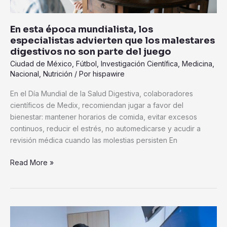
no
son
En esta época mundialista, los
parte
especialistas advierten que los malestares
del
digestivos no son parte del juego
juego
Ciudad de México
,
Fútbol
,
Investigación Científica
,
Medicina
,
Nacional
,
Nutrición
/ Por
hispawire
En el Día Mundial de la Salud Digestiva, colaboradores
científicos de Medix, recomiendan jugar a favor del
bienestar: mantener horarios de comida, evitar excesos
continuos, reducir el estrés, no automedicarse y acudir a
revisión médica cuando las molestias persisten En
Read More »
Médicos
de