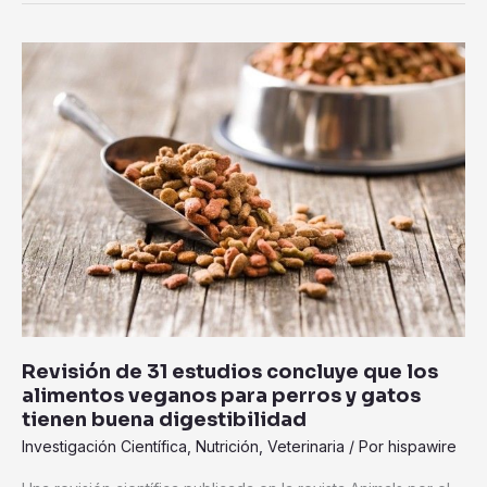
Revisión
de
31
estudios
concluye
que
los
alimentos
veganos
para
perros
y
gatos
Revisión de 31 estudios concluye que los
tienen
alimentos veganos para perros y gatos
buena
tienen buena digestibilidad
digestibilidad
Investigación Científica
,
Nutrición
,
Veterinaria
/ Por
hispawire