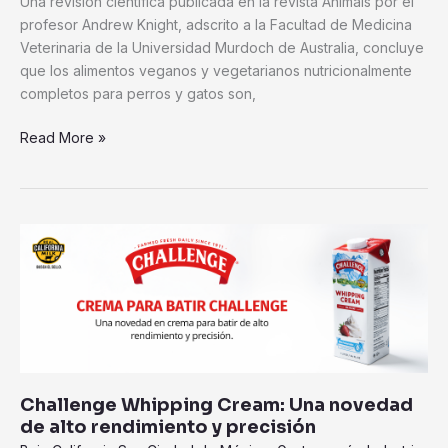
Una revisión científica publicada en la revista Animals por el
profesor Andrew Knight, adscrito a la Facultad de Medicina
Veterinaria de la Universidad Murdoch de Australia, concluye
que los alimentos veganos y vegetarianos nutricionalmente
completos para perros y gatos son,
Read More »
Challenge
Whipping
Cream:
Una
novedad
de
alto
rendimiento
Challenge Whipping Cream: Una novedad
y
de alto rendimiento y precisión
precisión