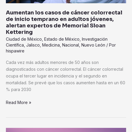
jóvenes,
alertan
Aumentan los casos de cáncer colorrectal
expertos
de inicio temprano en adultos jóvenes,
de
alertan expertos de Memorial Sloan
Memorial
Kettering
Sloan
Ciudad de México
,
Estado de México
,
Investigación
Kettering
Científica
,
Jalisco
,
Medicina
,
Nacional
,
Nuevo León
/ Por
hispawire
Cada vez más adultos menores de 50 años son
diagnosticados con cáncer colorrectal. El cáncer colorrectal
ocupa el tercer lugar en incidencia y el segundo en
mortalidad. Se prevé que los casos aumenten hasta en un 60
% para 2030
Read More »
Salud