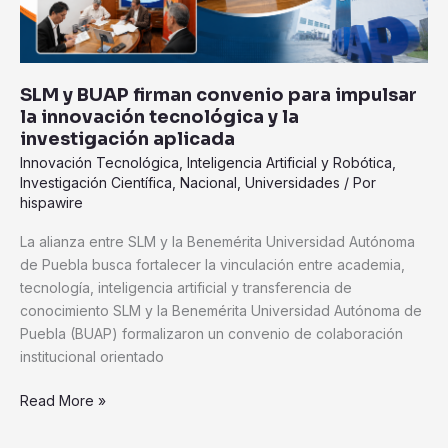
la
innovación
tecnológica
y
SLM y BUAP firman convenio para impulsar
la
la innovación tecnológica y la
investigación
investigación aplicada
aplicada
Innovación Tecnológica
,
Inteligencia Artificial y Robótica
,
Investigación Científica
,
Nacional
,
Universidades
/ Por
hispawire
La alianza entre SLM y la Benemérita Universidad Autónoma
de Puebla busca fortalecer la vinculación entre academia,
tecnología, inteligencia artificial y transferencia de
conocimiento SLM y la Benemérita Universidad Autónoma de
Puebla (BUAP) formalizaron un convenio de colaboración
institucional orientado
Read More »