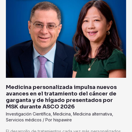
el
tratamiento
del
cáncer
de
garganta
y
de
hígado
presentados
por
MSK
durante
Medicina personalizada impulsa nuevos
ASCO
avances en el tratamiento del cáncer de
2026
garganta y de hígado presentados por
MSK durante ASCO 2026
Investigación Científica
,
Medicina
,
Medicina alternativa
,
Servicios médicos
/ Por
hispawire
El desarrollo de tratamientos cada vez más personalizados