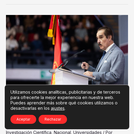
UAG
fortalece
su
calidad
académica
y
su
proyección
internacional
rumbo
a
Utilizamos cookies analíticas, publicitarias y de terceros
su
para ofrecerte la mejor experiencia en nuestra web.
centenario
Puedes aprender más sobre qué cookies utilizamos o
UAG fortalece su calidad académica y su
desactivarlas en los
ajustes
.
proyección internacional rumbo a su
centenario
Aceptar
Rechazar
Educación
,
Formación profesional
,
Innovación Tecnológica
,
Investigación Científica
,
Nacional
,
Universidades
/ Por