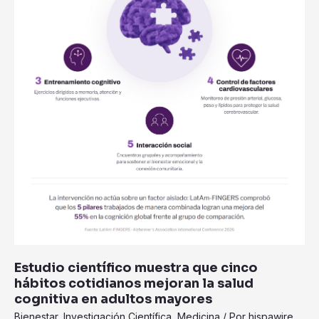
cognitiva
en
adultos
mayores
Estudio científico muestra que cinco
hábitos cotidianos mejoran la salud
cognitiva en adultos mayores
Bienestar
,
Investigación Científica
,
Medicina
/ Por
hispawire