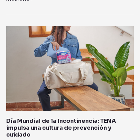
en
México
Día
Mundial
de
la
Incontinencia:
TENA
impulsa
una
cultura
de
prevención
y
cuidado
Día Mundial de la Incontinencia: TENA
impulsa una cultura de prevención y
cuidado