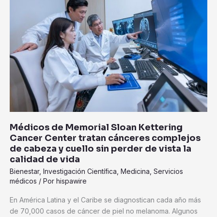
Memorial
Sloan
Kettering
Cancer
Center
tratan
cánceres
complejos
de
cabeza
y
Médicos de Memorial Sloan Kettering
cuello
Cancer Center tratan cánceres complejos
sin
de cabeza y cuello sin perder de vista la
perder
calidad de vida
de
Bienestar
,
Investigación Científica
,
Medicina
,
Servicios
vista
médicos
/ Por
hispawire
la
calidad
En América Latina y el Caribe se diagnostican cada año más
de
de 70,000 casos de cáncer de piel no melanoma. Algunos