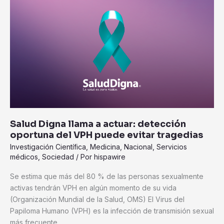
Digna
llama
a
actuar:
detección
oportuna
del
VPH
puede
evitar
Salud Digna llama a actuar: detección
tragedias
oportuna del VPH puede evitar tragedias
Investigación Científica
,
Medicina
,
Nacional
,
Servicios
médicos
,
Sociedad
/ Por
hispawire
Se estima que más del 80 % de las personas sexualmente
activas tendrán VPH en algún momento de su vida
(Organización Mundial de la Salud, OMS) El Virus del
Papiloma Humano (VPH) es la infección de transmisión sexual
más frecuente