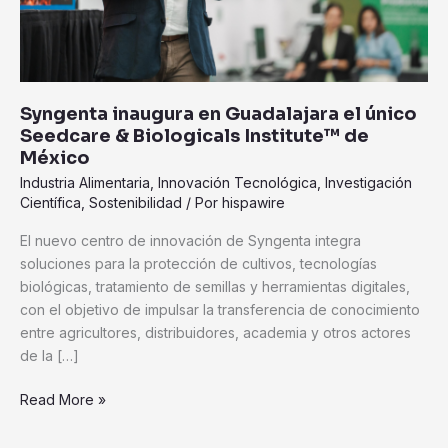
Biologicals
Institute™
de
México
Syngenta inaugura en Guadalajara el único
Seedcare & Biologicals Institute™ de
México
Industria Alimentaria
,
Innovación Tecnológica
,
Investigación
Científica
,
Sostenibilidad
/ Por
hispawire
El nuevo centro de innovación de Syngenta integra
soluciones para la protección de cultivos, tecnologías
biológicas, tratamiento de semillas y herramientas digitales,
con el objetivo de impulsar la transferencia de conocimiento
entre agricultores, distribuidores, academia y otros actores
de la […]
Read More »