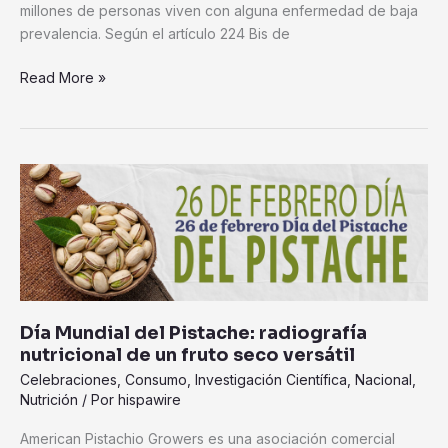
millones de personas viven con alguna enfermedad de baja
prevalencia. Según el artículo 224 Bis de
Read More »
Día
Mundial
del
Pistache:
radiografía
nutricional
de
Día Mundial del Pistache: radiografía
un
nutricional de un fruto seco versátil
fruto
Celebraciones
,
Consumo
,
Investigación Científica
,
Nacional
,
seco
Nutrición
/ Por
hispawire
versátil
American Pistachio Growers es una asociación comercial