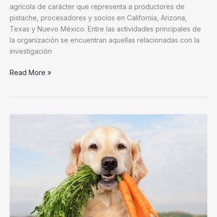
agrícola de carácter que representa a productores de
pistache, procesadores y socios en California, Arizona,
Texas y Nuevo México. Entre las actividades principales de
la organización se encuentran aquellas relacionadas con la
investigación
Read More »
Cambiar
la
dieta
de
los
perros
puede
ayudar
más