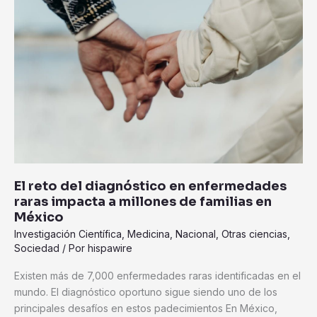
del
diagnóstico
en
enfermedades
raras
impacta
a
millones
de
familias
en
El reto del diagnóstico en enfermedades
México
raras impacta a millones de familias en
México
Investigación Científica
,
Medicina
,
Nacional
,
Otras ciencias
,
Sociedad
/ Por
hispawire
Existen más de 7,000 enfermedades raras identificadas en el
mundo. El diagnóstico oportuno sigue siendo uno de los
principales desafíos en estos padecimientos En México,