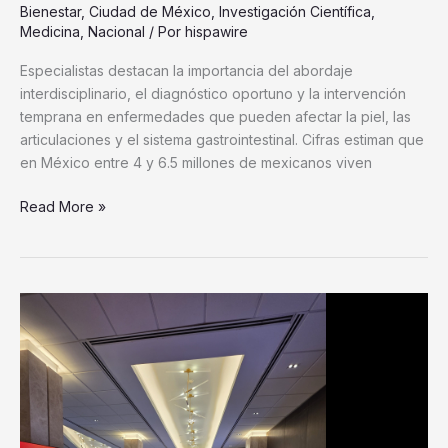
Bienestar
,
Ciudad de México
,
Investigación Científica
,
enfermedades
Medicina
,
Nacional
/ Por
hispawire
autoinmunes
requiere
Especialistas destacan la importancia del abordaje
un
interdisciplinario, el diagnóstico oportuno y la intervención
abordaje
temprana en enfermedades que pueden afectar la piel, las
multidisciplinario
articulaciones y el sistema gastrointestinal. Cifras estiman que
en México entre 4 y 6.5 millones de mexicanos viven
Read More »
Medix
apuesta
por
la
evolución
de
la