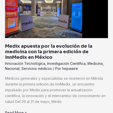
medicina
con
la
primera
edición
de
InnMedix
en
Medix apuesta por la evolución de la
México
medicina con la primera edición de
InnMedix en México
Innovación Tecnológica
,
Investigación Científica
,
Medicina
,
Nacional
,
Servicios médicos
/ Por
hispawire
Médicos generales y especialistas se reunieron en Mérida
durante la primera edición de InnMedix, un encuentro
impulsado por Medix para promover la actualización
científica, la innovación y el intercambio de conocimiento en
salud Del 29 al 31 de mayo, Medix
Read More »