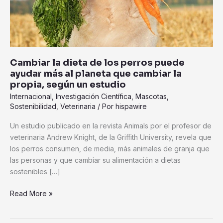
al
planeta
que
cambiar
la
propia,
Cambiar la dieta de los perros puede
según
ayudar más al planeta que cambiar la
un
propia, según un estudio
estudio
Internacional
,
Investigación Científica
,
Mascotas
,
Sostenibilidad
,
Veterinaria
/ Por
hispawire
Un estudio publicado en la revista Animals por el profesor de
veterinaria Andrew Knight, de la Griffith University, revela que
los perros consumen, de media, más animales de granja que
las personas y que cambiar su alimentación a dietas
sostenibles […]
Read More »