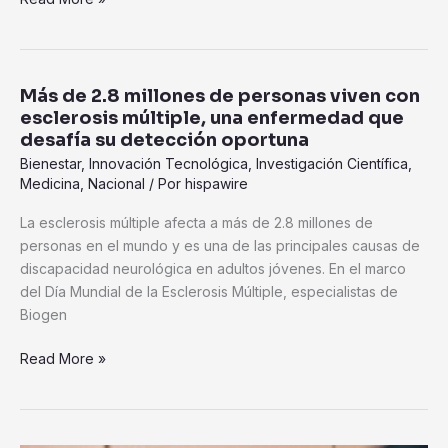
Más de 2.8 millones de personas viven con
Más
esclerosis múltiple, una enfermedad que
de
desafía su detección oportuna
2.8
Bienestar
,
Innovación Tecnológica
,
Investigación Científica
,
millones
Medicina
,
Nacional
/ Por
hispawire
de
personas
La esclerosis múltiple afecta a más de 2.8 millones de
viven
personas en el mundo y es una de las principales causas de
con
discapacidad neurológica en adultos jóvenes. En el marco
esclerosis
del Día Mundial de la Esclerosis Múltiple, especialistas de
múltiple,
Biogen
una
enfermedad
Read More »
que
desafía
su
detección