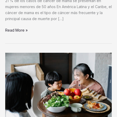
21 % de los casos de cáncer de mama se presentan en
mujeres menores de 50 años En América Latina y el Caribe, el
cáncer de mama es el tipo de cáncer más frecuente y la
principal causa de muerte por […]
Read More »
En
esta
época
mundialista,
los
especialistas
advierten
que
los
malestares
digestivos