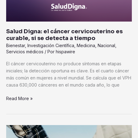
si
se
detecta
a
Salud Digna: el cáncer cervicouterino es
tiempo
curable, si se detecta a tiempo
Bienestar
,
Investigación Científica
,
Medicina
,
Nacional
,
Servicios médicos
/ Por
hispawire
El cáncer cervicouterino no produce síntomas en etapas
iniciales; la detección oportuna es clave. Es el cuarto cáncer
más común en mujeres a nivel mundial. Se calcula que el VPH
causa 630,000 cánceres en el mundo cada año, lo que
Read More »
El
reto