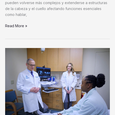
vida
pueden volverse más complejos y extenderse a estructuras
de la cabeza y el cuello afectando funciones esenciales
como hablar,
Read More »
Aumentan
los
casos
de
cáncer
colorrectal
de
inicio
temprano
en
adultos