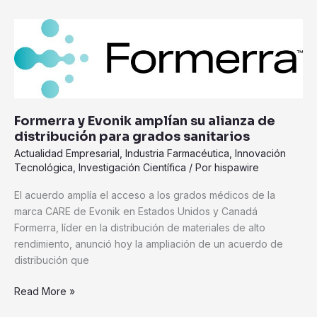
Formerra
y
Evonik
amplían
su
alianza
Formerra y Evonik amplían su alianza de
de
distribución para grados sanitarios
distribución
Actualidad Empresarial
,
Industria Farmacéutica
,
Innovación
para
Tecnológica
,
Investigación Científica
/ Por
hispawire
grados
sanitarios
El acuerdo amplía el acceso a los grados médicos de la
marca CARE de Evonik en Estados Unidos y Canadá
Formerra, líder en la distribución de materiales de alto
rendimiento, anunció hoy la ampliación de un acuerdo de
distribución que
Read More »