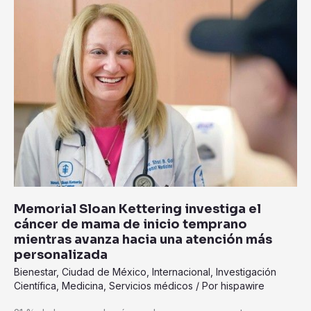
Memorial
oportuna
Sloan
Kettering
investiga
el
cáncer
de
mama
de
inicio
temprano
mientras
avanza
Memorial Sloan Kettering investiga el
hacia
cáncer de mama de inicio temprano
una
mientras avanza hacia una atención más
atención
personalizada
más
Bienestar
,
Ciudad de México
,
Internacional
,
Investigación
personalizada
Científica
,
Medicina
,
Servicios médicos
/ Por
hispawire