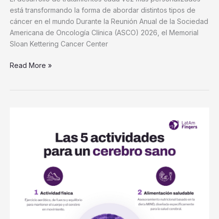
está transformando la forma de abordar distintos tipos de
cáncer en el mundo Durante la Reunión Anual de la Sociedad
Americana de Oncología Clínica (ASCO) 2026, el Memorial
Sloan Kettering Cancer Center
Read More »
Estudio
científico
muestra
que
cinco
hábitos
cotidianos
mejoran
la
salud