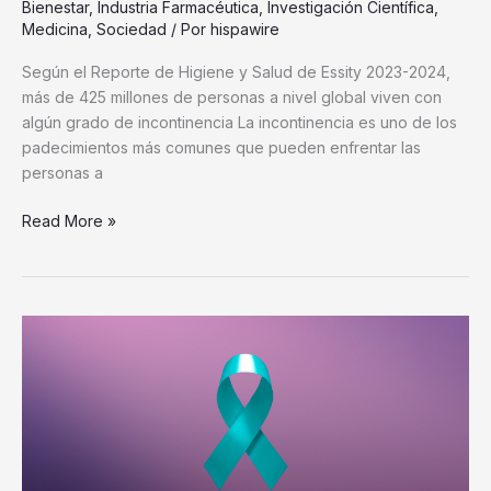
Bienestar
,
Industria Farmacéutica
,
Investigación Científica
,
Medicina
,
Sociedad
/ Por
hispawire
Según el Reporte de Higiene y Salud de Essity 2023-2024,
más de 425 millones de personas a nivel global viven con
algún grado de incontinencia La incontinencia es uno de los
padecimientos más comunes que pueden enfrentar las
personas a
Read More »
Salud
Digna:
el
cáncer
cervicouterino
es
curable,