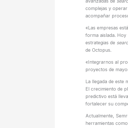
avanzadas de
sear
complejas y operar
acompañar procesos
«Las empresas está
forma aislada. Hoy l
estrategias de
searc
de Octopus.
«Integrarnos al pr
proyectos de mayor
La llegada de este 
El crecimiento de pl
predictivo está lle
fortalecer su compe
Actualmente, Semru
herramientas como 