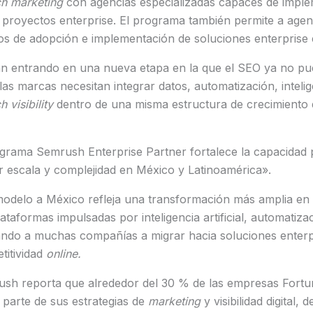
ch marketing
con agencias especializadas capaces de imple
 proyectos enterprise. El programa también permite a agen
 de adopción e implementación de soluciones enterprise
n entrando en una nueva etapa en la que el SEO ya no pu
as marcas necesitan integrar datos, automatización, inteligen
h visibility
dentro de una misma estructura de crecimiento di
ograma Semrush Enterprise Partner fortalece la capacida
 escala y complejidad en México y Latinoamérica».
modelo a México refleja una transformación más amplia en la 
ataformas impulsadas por inteligencia artificial, automatizac
vando a muchas compañías a migrar hacia soluciones enterp
titividad
online.
sh reporta que alrededor del 30 % de las empresas Fortun
parte de sus estrategias de
marketing
y visibilidad digital,