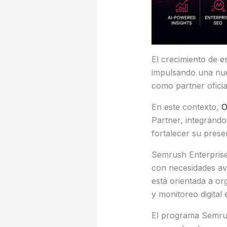
El crecimiento de e
impulsando una nue
como partner ofici
En este contexto,
O
Partner, integrándo
fortalecer su presen
Semrush Enterprise
con necesidades a
está orientada a or
y monitoreo digital
El programa Semrus