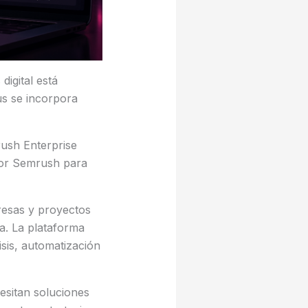
digital está
s se incorpora
ush Enterprise
or Semrush para
resas y proyectos
la. La plataforma
sis, automatización
sitan soluciones