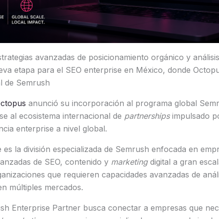
strategias avanzadas de posicionamiento orgánico y análisis 
va etapa para el SEO enterprise en México, donde Octopu
al de Semrush
ctopus
anunció su incorporación al programa global Semr
se al ecosistema internacional de
partnerships
impulsado p
cia enterprise a nivel global.
 es la división especializada de Semrush enfocada en emp
vanzadas de SEO, contenido y
marketing
digital a gran esca
ganizaciones que requieren capacidades avanzadas de análi
 en múltiples mercados.
h Enterprise Partner busca conectar a empresas que nece