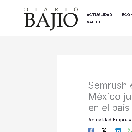
Ir
al
ACTUALIDAD
ECO
contenido
SALUD
Semrush e
México ju
en el país
Actualidad Empresa