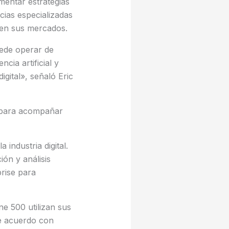
mentar estrategias
cias especializadas
 en sus mercados.
ede operar de
cia artificial y
gital», señaló Eric
d para acompañar
industria digital.
ión y análisis
rise para
e 500 utilizan sus
 de acuerdo con