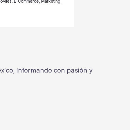
óviles
,
E-Commerce
,
Marketing
,
México, informando con pasión y