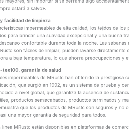
s mayores, sin importar si se derrama algo accidentalment
mpre estará a salvo».
y facilidad de limpieza
cterísticas impermeables de alta calidad, los tejidos de los
os para brindar una suavidad excepcional y una buena tran
descanso confortable durante toda la noche. Las sábanas a
stc son fáciles de limpiar, pueden lavarse directamente e
dora a baja temperatura, lo que ahorra preocupaciones y e
-tex100, garantía de salud
bles
impermeables de MRustc han obtenido la prestigiosa c
ficación, que surgió en 1992, es un sistema de prueba y cert
ocido a nivel global, que garantiza la ausencia de sustanci
tiles, productos semiacabados, productos terminados y mate
 demuestra que los productos de MRustc son seguros y no c
así una mayor garantía de seguridad para todos.
 línea MRustc están disponibles en plataformas de comerci