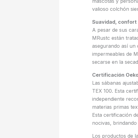
mascotas y persona
valioso colchón sie
Suavidad, confort 
A pesar de sus cara
MRustc están tratad
asegurando así un 
impermeables de MRu
secarse en la seca
Certificación Oeko
Las sábanas ajusta
TEX 100. Esta certi
independiente recon
materias primas tex
Esta certificación
nocivas, brindando 
Los productos de la