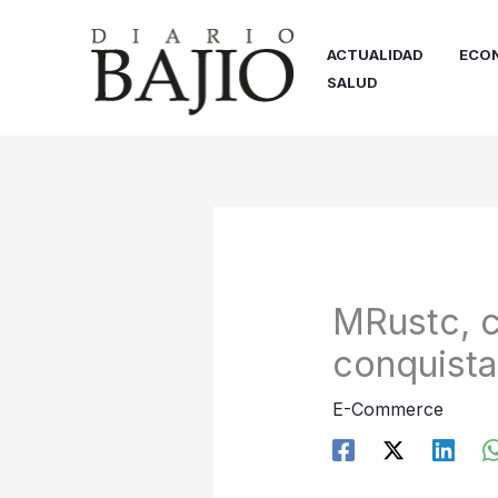
Ir
al
ACTUALIDAD
ECO
contenido
SALUD
MRustc, c
conquista
E-Commerce