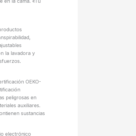
e en la cama. «Tu
 productos
spirabilidad,
justables
n la lavadora y
sfuerzos.
ertificación OEKO-
ificación
as peligrosas en
riales auxiliares.
ontienen sustancias
o electrónico