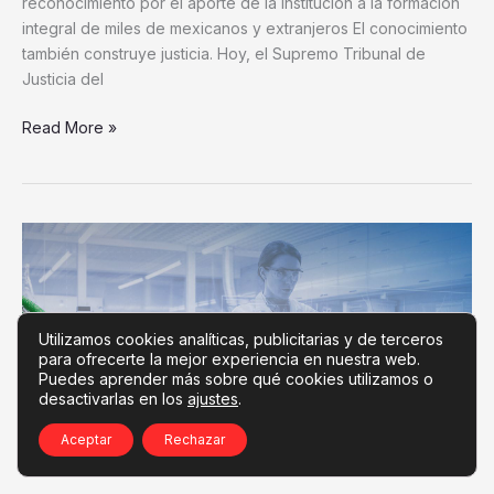
reconocimiento por el aporte de la institución a la formación
integral de miles de mexicanos y extranjeros El conocimiento
también construye justicia. Hoy, el Supremo Tribunal de
Justicia del
Read More »
GEN
anuncia
nuevos
resultados
positivos
Utilizamos cookies analíticas, publicitarias y de terceros
para ofrecerte la mejor experiencia en nuestra web.
del
Puedes aprender más sobre qué cookies utilizamos o
ensayo
desactivarlas en los
ajustes
.
de
Fase
Aceptar
Rechazar
1
del