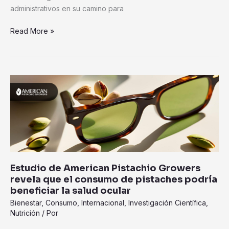
administrativos en su camino para
Read More »
Estudio
de
American
Pistachio
Growers
revela
que
el
Estudio de American Pistachio Growers
consumo
revela que el consumo de pistaches podría
de
beneficiar la salud ocular
pistaches
Bienestar
,
Consumo
,
Internacional
,
Investigación Científica
,
podría
Nutrición
/ Por
beneficiar