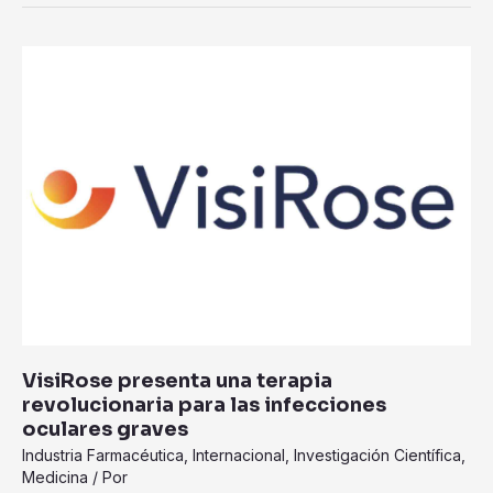
VisiRose
presenta
una
terapia
revolucionaria
para
las
infecciones
oculares
graves
VisiRose presenta una terapia
revolucionaria para las infecciones
oculares graves
Industria Farmacéutica
,
Internacional
,
Investigación Científica
,
Medicina
/ Por