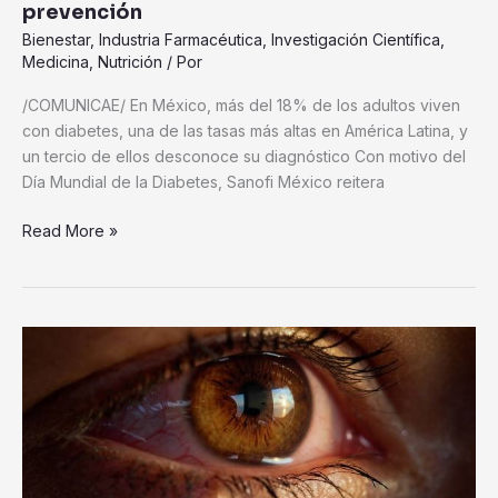
prevención
Bienestar
,
Industria Farmacéutica
,
Investigación Científica
,
Medicina
,
Nutrición
/ Por
/COMUNICAE/ En México, más del 18% de los adultos viven
con diabetes, una de las tasas más altas en América Latina, y
un tercio de ellos desconoce su diagnóstico Con motivo del
Día Mundial de la Diabetes, Sanofi México reitera
Read More »
Tratamiento
contra
el
cáncer
de
mama
puede