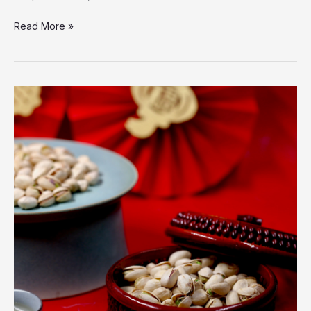
Read More »
Snacks
inteligentes:
frutos
secos
contra
el
síndrome
metabólico