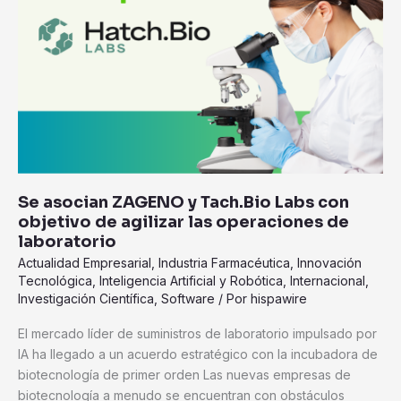
Labs
con
objetivo
de
agilizar
las
operaciones
de
laboratorio
Se asocian ZAGENO y Tach.Bio Labs con
objetivo de agilizar las operaciones de
laboratorio
Actualidad Empresarial
,
Industria Farmacéutica
,
Innovación
Tecnológica
,
Inteligencia Artificial y Robótica
,
Internacional
,
Investigación Científica
,
Software
/ Por
hispawire
El mercado líder de suministros de laboratorio impulsado por
IA ha llegado a un acuerdo estratégico con la incubadora de
biotecnología de primer orden Las nuevas empresas de
biotecnología a menudo se encuentran con obstáculos