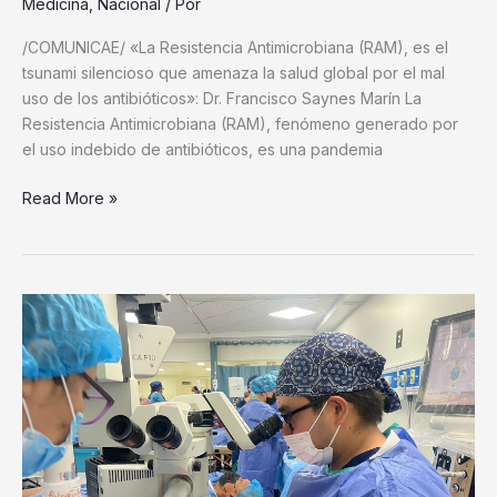
Medicina
,
Nacional
/ Por
Dr.
Saynes
/COMUNICAE/ «La Resistencia Antimicrobiana (RAM), es el
Marín
tsunami silencioso que amenaza la salud global por el mal
uso de los antibióticos»: Dr. Francisco Saynes Marín La
Resistencia Antimicrobiana (RAM), fenómeno generado por
el uso indebido de antibióticos, es una pandemia
Read More »
Medical
Dimegar
señala
que
según
expertos
la
retinopatía