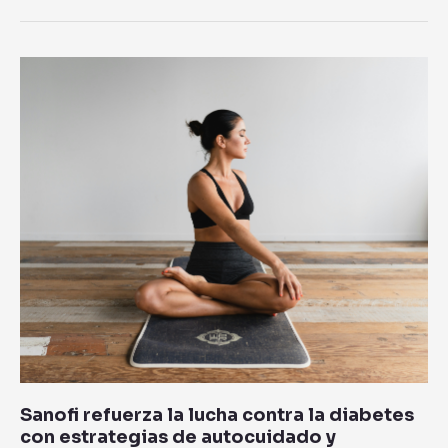
Sanofi
refuerza
la
lucha
contra
la
diabetes
con
estrategias
de
autocuidado
y
prevención
Sanofi refuerza la lucha contra la diabetes
con estrategias de autocuidado y