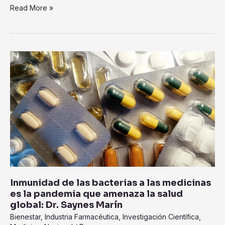
Read More »
Inmunidad
de
las
bacterias
a
las
medicinas
es
la
pandemia
que
Inmunidad de las bacterias a las medicinas
amenaza
es la pandemia que amenaza la salud
la
global: Dr. Saynes Marín
salud
Bienestar
,
Industria Farmacéutica
,
Investigación Científica
,
global: