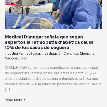
diabética
causa
10%
de
los
casos
de
Medical Dimegar señala que según
ceguera
expertos la retinopatía diabética causa
10% de los casos de ceguera
Industria Farmacéutica
,
Investigación Científica
,
Medicina
,
Nacional
/ Por
/COMUNICAE/ La retinopatía diabética es la causa principal
de ceguera irreversible en los pacientes de entre 25 y 74
años de edad La diabetes es una enfermedad crónica que
afecta a más de 14.6 millones de personas en México, según
[…]
Read More »