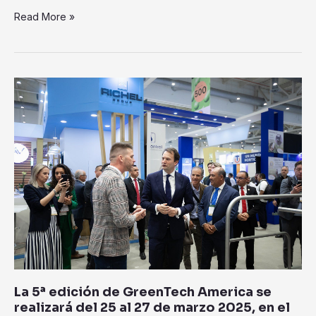
Read More »
La
5ª
edición
de
GreenTech
America
se
realizará
del
25
al
27
de
La 5ª edición de GreenTech America se
marzo
realizará del 25 al 27 de marzo 2025, en el
2025,