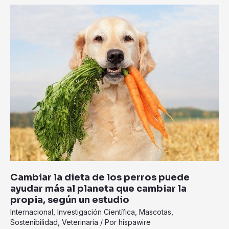
Cambiar
la
dieta
de
los
perros
puede
ayudar
más
al
planeta
que
cambiar
la
propia,
Cambiar la dieta de los perros puede
según
ayudar más al planeta que cambiar la
un
propia, según un estudio
estudio
Internacional
,
Investigación Científica
,
Mascotas
,
Sostenibilidad
,
Veterinaria
/ Por
hispawire