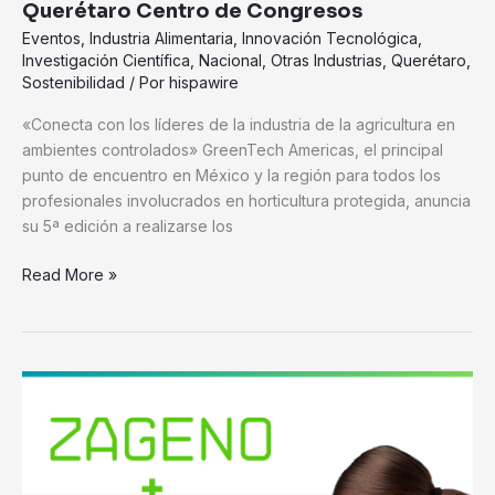
Querétaro Centro de Congresos
en
Eventos
,
Industria Alimentaria
,
Innovación Tecnológica
,
el
Investigación Científica
,
Nacional
,
Otras Industrias
,
Querétaro
,
Querétaro
Sostenibilidad
/ Por
hispawire
Centro
de
«Conecta con los líderes de la industria de la agricultura en
Congresos
ambientes controlados» GreenTech Americas, el principal
punto de encuentro en México y la región para todos los
profesionales involucrados en horticultura protegida, anuncia
su 5ª edición a realizarse los
Read More »
Se
asocian
ZAGENO
y
Tach.Bio