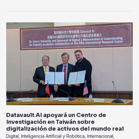
Datavault
AI
apoyará
un
Centro
de
Investigación
en
Taiwán
sobre
digitalización
de
activos
Datavault AI apoyará un Centro de
del
Investigación en Taiwán sobre
mundo
digitalización de activos del mundo real
real
Digital
,
Inteligencia Artificial y Robótica
,
Internacional
,