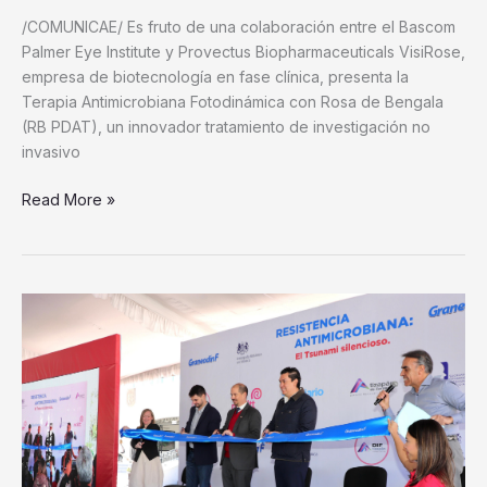
/COMUNICAE/ Es fruto de una colaboración entre el Bascom
Palmer Eye Institute y Provectus Biopharmaceuticals VisiRose,
empresa de biotecnología en fase clínica, presenta la
Terapia Antimicrobiana Fotodinámica con Rosa de Bengala
(RB PDAT), un innovador tratamiento de investigación no
invasivo
Read More »
Gobierno
de
Atizapán
de
Zaragoza
organizaron
sesión
sobre