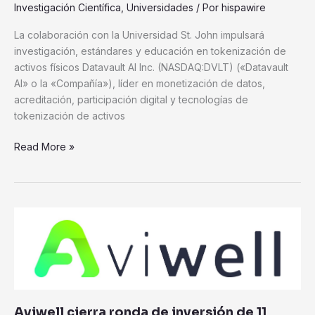
Investigación Científica
,
Universidades
/ Por
hispawire
La colaboración con la Universidad St. John impulsará
investigación, estándares y educación en tokenización de
activos físicos Datavault AI Inc. (NASDAQ:DVLT) («Datavault
AI» o la «Compañía»), líder en monetización de datos,
acreditación, participación digital y tecnologías de
tokenización de activos
Read More »
Aviwell
cierra
ronda
de
inversión
de
Aviwell cierra ronda de inversión de 11
11