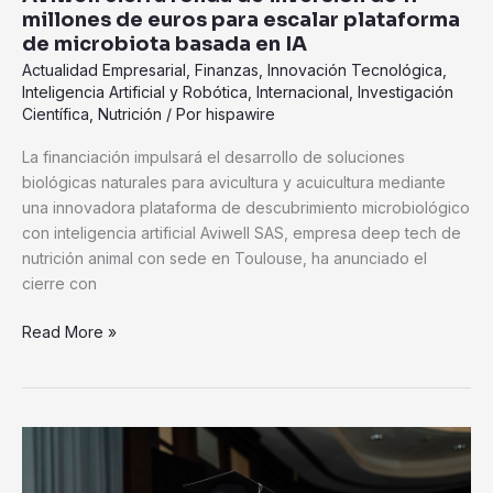
millones de euros para escalar plataforma
millones
de microbiota basada en IA
de
Actualidad Empresarial
,
Finanzas
,
Innovación Tecnológica
,
euros
Inteligencia Artificial y Robótica
,
Internacional
,
Investigación
para
Científica
,
Nutrición
/ Por
hispawire
escalar
plataforma
La financiación impulsará el desarrollo de soluciones
de
biológicas naturales para avicultura y acuicultura mediante
microbiota
una innovadora plataforma de descubrimiento microbiológico
basada
con inteligencia artificial Aviwell SAS, empresa deep tech de
en
nutrición animal con sede en Toulouse, ha anunciado el
IA
cierre con
Read More »
México
supera
a