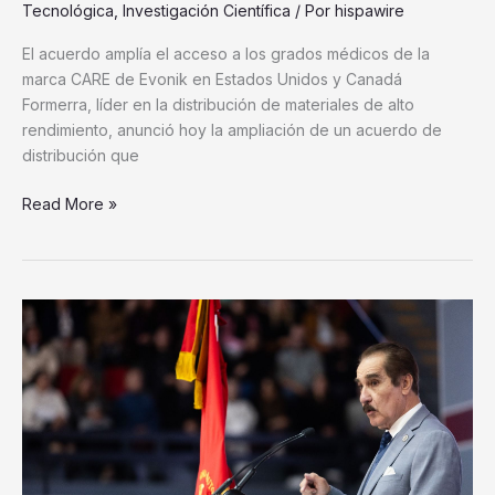
Tecnológica
,
Investigación Científica
/ Por
hispawire
grados
sanitarios
El acuerdo amplía el acceso a los grados médicos de la
marca CARE de Evonik en Estados Unidos y Canadá
Formerra, líder en la distribución de materiales de alto
rendimiento, anunció hoy la ampliación de un acuerdo de
distribución que
Read More »
UAG
fortalece
su
calidad
académica
y
su
proyección