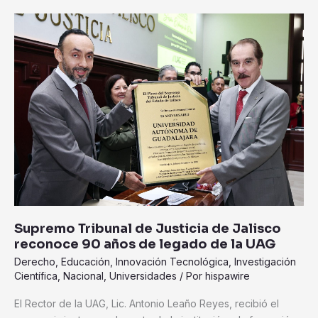
Supremo
Tribunal
de
Justicia
de
Jalisco
reconoce
90
años
de
legado
de
la
Supremo Tribunal de Justicia de Jalisco
UAG
reconoce 90 años de legado de la UAG
Derecho
,
Educación
,
Innovación Tecnológica
,
Investigación
Científica
,
Nacional
,
Universidades
/ Por
hispawire
El Rector de la UAG, Lic. Antonio Leaño Reyes, recibió el