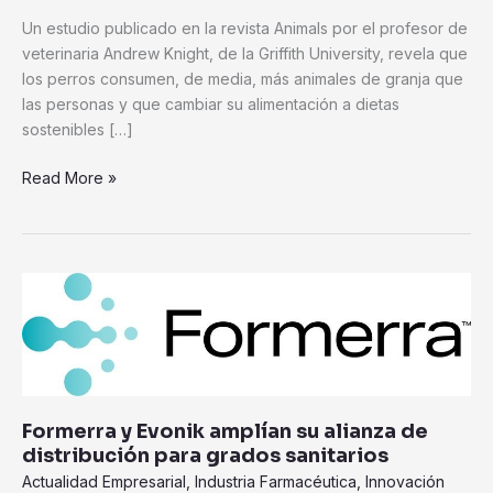
Un estudio publicado en la revista Animals por el profesor de
veterinaria Andrew Knight, de la Griffith University, revela que
los perros consumen, de media, más animales de granja que
las personas y que cambiar su alimentación a dietas
sostenibles […]
Read More »
Formerra
y
Evonik
amplían
su
alianza
Formerra y Evonik amplían su alianza de
de
distribución para grados sanitarios
distribución
Actualidad Empresarial
,
Industria Farmacéutica
,
Innovación
para