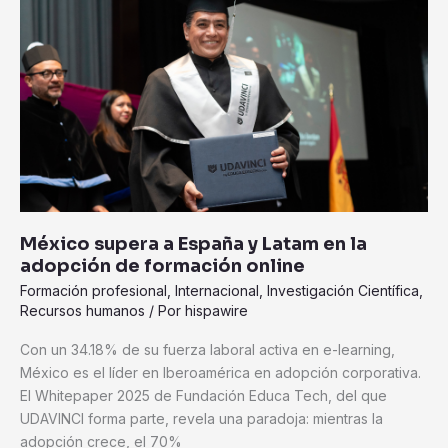
España
y
Latam
en
la
adopción
de
formación
online
México supera a España y Latam en la
adopción de formación online
Formación profesional
,
Internacional
,
Investigación Científica
,
Recursos humanos
/ Por
hispawire
Con un 34.18% de su fuerza laboral activa en e-learning,
México es el líder en Iberoamérica en adopción corporativa.
El Whitepaper 2025 de Fundación Educa Tech, del que
UDAVINCI forma parte, revela una paradoja: mientras la
adopción crece, el 70%