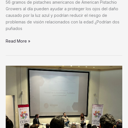
56 gramos de pistaches americanos de American Pistachio
la
Growers al día pueden ayudar a proteger los ojos del daño
salud
causado por la luz azul y podrían reducir el riesgo de
ocular
problemas de visión relacionados con la edad ¿Podrían dos
puñados
Read More »
Ectagono
y
Amazon
México
anuncian
programa
para
sanear
el
agua