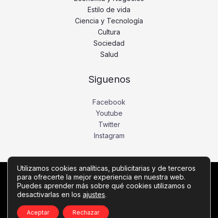
Estilo de vida
Ciencia y Tecnología
Cultura
Sociedad
Salud
Siguenos
Facebook
Youtube
Twitter
Instagram
Utilizamos cookies analíticas, publicitarias y de terceros
para ofrecerte la mejor experiencia en nuestra web.
Copyright © Todos los derechos reservados -
Puedes aprender más sobre qué cookies utilizamos o
diariobajio.com
desactivarlas en los
ajustes
.
Política de privacidad
-
Política de cookies
-
Contacto
Aceptar
Rechazar