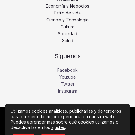
Economía y Negocios
Estilo de vida
Ciencia y Tecnología
Cultura
Sociedad
Salud
Siguenos
Facebook
Youtube
Twitter
Instagram
Utilizamos cookies analíticas, publicitarias y de terceros
para ofrecerte la mejor experiencia en nuestra web.
Copyright © Todos los derechos reservados -
Puedes aprender más sobre qué cookies utilizamos o
diariobajio.com
desactivarlas en los
ajustes
.