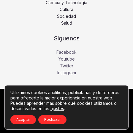
Ciencia y Tecnología
Cultura
Sociedad
Salud
Siguenos
Facebook
Youtube
Twitter
Instagram
Utilizamos cookies analíticas, publicitarias y de terceros
para ofrecerte la mejor experiencia en nuestra web.
Copyright © Todos los derechos reservados -
Puedes aprender más sobre qué cookies utilizamos o
desactivarlas en los
ajustes
.
diariobajio.com
Política de privacidad
-
Política de cookies
-
Contacto
Aceptar
Rechazar