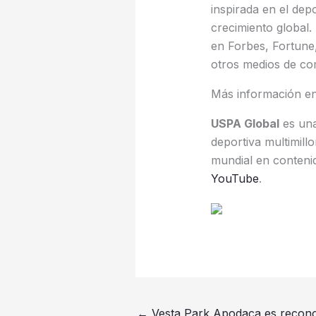
inspirada en el dep
crecimiento global
en Forbes, Fortune
otros medios de co
Más información en
USPA Global
es una
deportiva multimillo
mundial en conteni
YouTube
.
←
Vesta Park Apodaca es recono