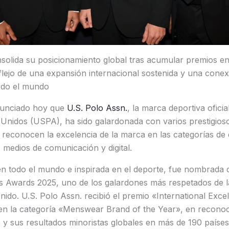
nsolida su posicionamiento global tras acumular premios e
 reflejo de una expansión internacional sostenida y una cone
odo el mundo
unciado hoy que
U.S. Polo Assn.
, la marca deportiva oficia
 Unidos (USPA), ha sido galardonada con varios prestigios
 reconocen la excelencia de la marca en las categorías de
 medios de comunicación y digital.
 todo el mundo e inspirada en el deporte, fue nombrada do
 Awards 2025, uno de los galardones más respetados de la 
ido. U.S. Polo Assn. recibió el premio «International Exce
 en la categoría «Menswear Brand of the Year», en reconoc
 y sus resultados minoristas globales en más de 190 paíse