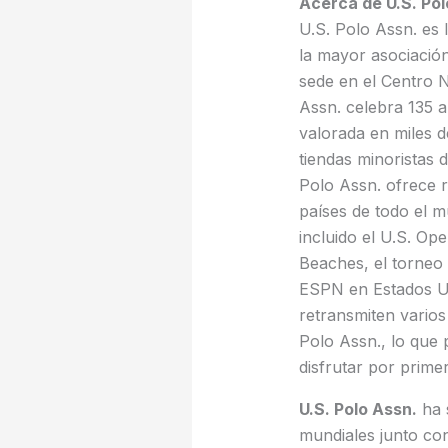
Acerca de U.S. Pol
U.S. Polo Assn. es 
la mayor asociació
sede en el Centro N
Assn. celebra 135 a
valorada en miles d
tiendas minoristas 
Polo Assn. ofrece 
países de todo el m
incluido el U.S. O
Beaches, el torneo
ESPN en Estados Un
retransmiten vario
Polo Assn., lo que 
disfrutar por prime
U.S. Polo Assn.
ha 
mundiales junto co