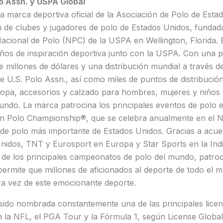
o Assn. y USPA Global
la marca deportiva oficial de la Asociación de Polo de Est
n de clubes y jugadores de polo de Estados Unidos, fundad
acional de Polo (NPC) de la USPA en Wellington, Florida. 
ños de inspiración deportiva junto con la USPA. Con una p
e millones de dólares y una distribución mundial a través 
de U.S. Polo Assn., así como miles de puntos de distribución
ropa, accesorios y calzado para hombres, mujeres y niños
undo. La marca patrocina los principales eventos de polo 
pen Polo Championship®, que se celebra anualmente en el 
 de polo más importante de Estados Unidos. Gracias a acue
idos, TNT y Eurosport en Europa y Star Sports en la Indi
s de los principales campeonatos de polo del mundo, patro
permite que millones de aficionados al deporte de todo el
ra vez de este emocionante deporte.
sido nombrada constantemente una de las principales licen
n la NFL, el PGA Tour y la Fórmula 1, según License Globa