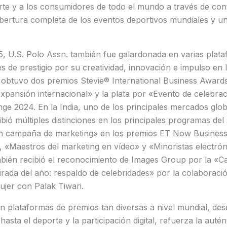
rte y a los consumidores de todo el mundo a través de con
obertura completa de los eventos deportivos mundiales y un
5, U.S. Polo Assn. también fue galardonada en varias plat
es de prestigio por su creatividad, innovación e impulso en
 obtuvo dos premios Stevie® International Business Award
xpansión internacional» y la plata por «Evento de celebrac
e 2024. En la India, uno de los principales mercados glob
bió múltiples distinciones en los principales programas del 
en campaña de marketing» en los premios ET Now Busines
 «Maestros del marketing en vídeo» y «Minoristas electrónic
bién recibió el reconocimiento de Images Group por la «
ada del año: respaldo de celebridades» por la colaboració
jer con Palak Tiwari.
 plataformas de premios tan diversas a nivel mundial, des
asta el deporte y la participación digital, refuerza la auté