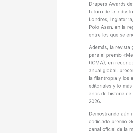
Drapers Awards des
futuro de la indust
Londres, Inglaterra
Polo Assn. en la re
entre los que se e
Además, la revista 
para el premio «Mej
(ICMA), en reconoci
anual global, prese
la filantropía y los
editoriales y lo má
años de historia d
2026.
Demostrando aún más
codiciado premio G
canal oficial de la