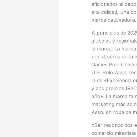
aficionados al depo
alta calidad, una c
marca cautivadora.
A principios de 202
globales y regional
la marca. La marca
por «Logros en la e
Games Polo Challeng
U.S. Polo Assn. reci
la de «Excelencia 
y dos premios IReC,
año». La marca tam
marketing más admir
Assn. en ropa de mu
«Ser reconocidos en
comercio minorista h