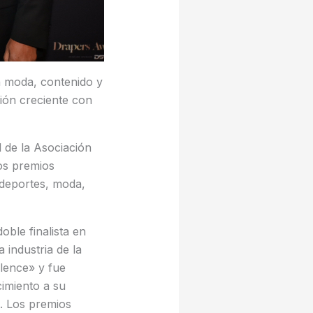
n moda, contenido y
xión creciente con
l de la Asociación
os premios
 deportes, moda,
ble finalista en
industria de la
llence» y fue
imiento a su
s. Los premios