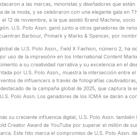
tacaron a las marcas, minoristas y diseñadores que están
ria de la moda, y se celebraron con una elegante gala en 
, el 12 de noviembre, a la que asistió Brand Machine, socio 
gión. U.S. Polo Assn. ganó junto a otros ganadores de ren
ncuentran Barbour, Primark y Marks & Spencer, por nombr
global de U.S. Polo Assn., Field X Fashion, número 2, ha s
or uso de la impresión» en los International Content Mark
miento a su creatividad narrativa y su excelencia en el dis
ntada por U.S. Polo Assn., muestra la intersección entre el
 eventos de influencers a través de fotografías cautivadoras,
s destacado de la campaña global de 2025, que captura la e
e U.S. Polo Assn. Los ganadores de los ICMA se darán a co
 su creciente influencia digital, U.S. Polo Assn. también h
old Creator Award de YouTube por superar el millón de sus
 marca. Este hito marca el compromiso de U.S. Polo Assn. de