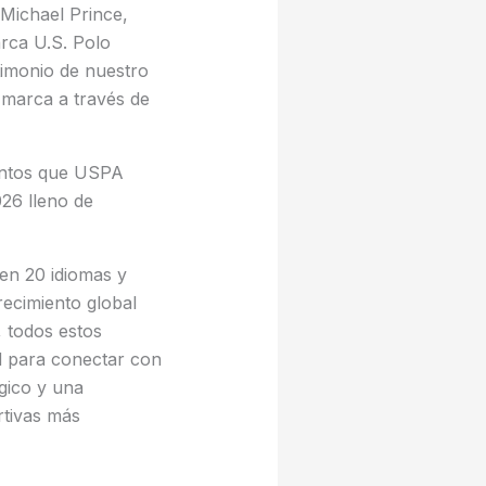
 Michael Prince,
arca U.S. Polo
timonio de nuestro
 marca a través de
entos que USPA
26 lleno de
 en 20 idiomas y
recimiento global
, todos estos
d para conectar con
gico y una
rtivas más