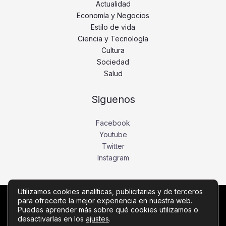
Actualidad
Economía y Negocios
Estilo de vida
Ciencia y Tecnología
Cultura
Sociedad
Salud
Siguenos
Facebook
Youtube
Twitter
Instagram
Utilizamos cookies analíticas, publicitarias y de terceros
para ofrecerte la mejor experiencia en nuestra web.
Copyright © Todos los derechos reservados -
Puedes aprender más sobre qué cookies utilizamos o
desactivarlas en los
ajustes
.
diariobajio.com