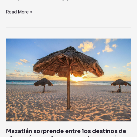
Tigre»
Read More »
Mazatlán
sorprende
entre
los
destinos
de
playa
más
populares
para
estas
vacaciones
Mazatlán sorprende entre los destinos de