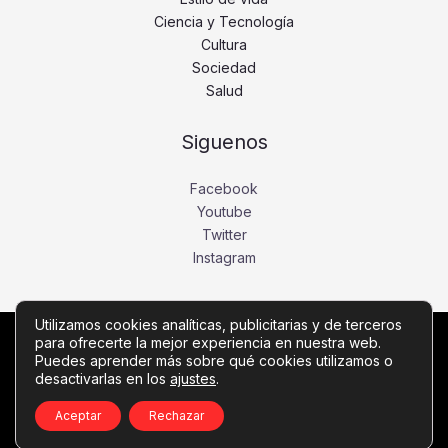
Ciencia y Tecnología
Cultura
Sociedad
Salud
Siguenos
Facebook
Youtube
Twitter
Instagram
Utilizamos cookies analíticas, publicitarias y de terceros
para ofrecerte la mejor experiencia en nuestra web.
Copyright © Todos los derechos reservados -
Puedes aprender más sobre qué cookies utilizamos o
diariobajio.com
desactivarlas en los
ajustes
.
Política de privacidad
-
Política de cookies
-
Contacto
Aceptar
Rechazar