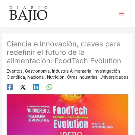
Ir
al
contenido
Ciencia e innovación, claves para
redefinir el futuro de la
alimentación: FoodTech Evolution
Eventos
,
Gastronomía
,
Industria Alimentaria
,
Investigación
Científica
,
Nacional
,
Nutrición
,
Otras Industrias
,
Universidades