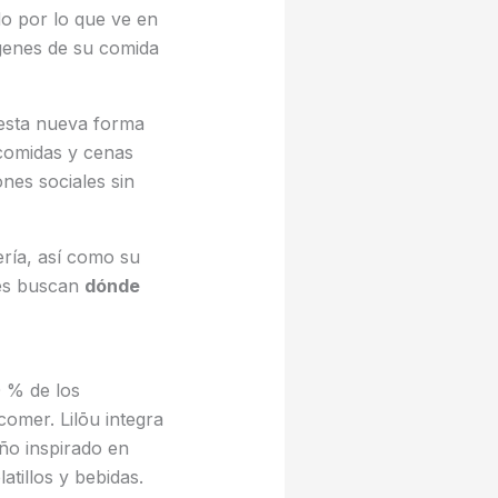
o por lo que ve en
ágenes de su comida
 esta nueva forma
omidas y cenas
nes sociales sin
ería, así como su
nes buscan
dónde
0 % de los
comer. Lilōu integra
eño inspirado en
tillos y bebidas.