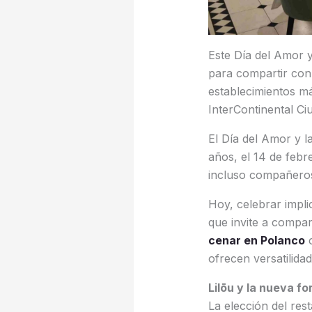
Este Día del Amor 
para compartir con 
establecimientos má
InterContinental C
El Día del Amor y l
años, el 14 de febr
incluso compañeros
Hoy, celebrar impl
que invite a compa
cenar en Polanco
c
ofrecen versatilidad
Lilōu y la nueva f
La elección del rest