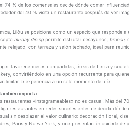
del 74 % de los comensales decide dónde comer influenciad
lrededor del 40 % visita un restaurante después de ver im
ámica, Lilōu se posiciona como un espacio que responde a
ncepto
all-day dining
permite disfrutar desayunos,
brunch,
c
nte relajado, con terraza y salón techado, ideal para reunio
 lugar favorece mesas compartidas, áreas de barra y coctel
akery, convirtiéndolo en una opción recurrente para quie
in limitar la experiencia a un solo momento del día.
también importa
os restaurantes «instagrameables» no es casual. Más del 7
iga restaurantes en redes sociales antes de decidir dónde 
ual sin desplazar el valor culinario: decoración floral, dis
es, París y Nueva York, y una presentación cuidada de pla