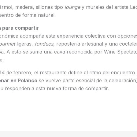
rmol, madera, sillones tipo
lounge
y murales del artista Le
entro de forma natural.
 para compartir
nómica acompaña esta experiencia colectiva con opciones fl
ourmet
ligeras,
fondues,
repostería artesanal y una coctele
sa. A esto se suma una cava reconocida por Wine Spectato
e.
4 de febrero, el restaurante define el ritmo del encuentro. 
enar en Polanco
se vuelve parte esencial de la celebración
lōu responden a esta nueva forma de compartir.