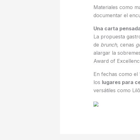
Materiales como má
documentar el encu
Una carta pensada
La propuesta gastro
de
brunch,
cenas
g
alargar la sobreme
Award of Excellenc
En fechas como el 1
los
lugares para c
versátiles como Li