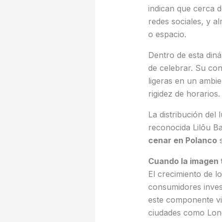
indican que cerca 
redes sociales, y a
o espacio.
Dentro de esta din
de celebrar. Su co
ligeras en un ambie
rigidez de horarios.
La distribución del
reconocida Lilōu B
cenar en Polanco
s
Cuando la imagen 
El crecimiento de l
consumidores invest
este componente vis
ciudades como Londr