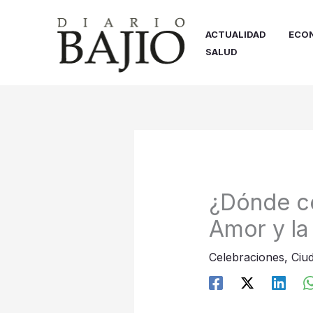
Ir
al
ACTUALIDAD
ECO
contenido
SALUD
¿Dónde ce
Amor y la
Celebraciones
,
Ciu