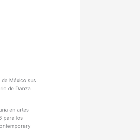
d de México sus
ario de Danza
aria en artes
6 para los
Contemporary