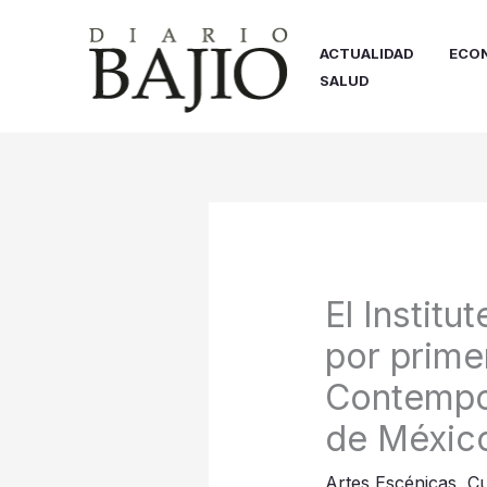
Ir
al
ACTUALIDAD
ECO
contenido
SALUD
El Institu
por prime
Contempor
de Méxic
Artes Escénicas
,
Cu