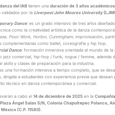
danza del IAB
tienen una
duración de 3 años académicos
 validados por la
Liverpool John Moores University
(LJM
porary Dance
: es un grado intensivo de tres años diseñado
técnica como la creatividad artística de la danza contempor
ase, Floor Work, Horton, Cunningham
, improvisación,
partn
es complementarias como ballet, coreografía y hip hop.
cial Dance
: formación inmersiva orientada al mundo de la
o jazz comercial, hip-hop / funk, vogue / femme, además de
l skills
y clases de preparación para la industria.
es una formación intensiva a tiempo completo, que se desa
 dirigida a estudiantes con experiencia previa que desean 
ollo técnico en danza contemporánea y comercial.
levarán a cabo el
14 de diciembre de 2025
en la
Compañía
Plaza Ángel Salas S/N, Colonia Chapultepec Polanco, Al
 México (C.P. 11580)
.