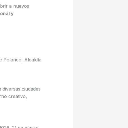
ubrir a nuevos
ional y
 Polanco, Alcaldía
á diversas ciudades
no creativo,
2026, 21 de marzo