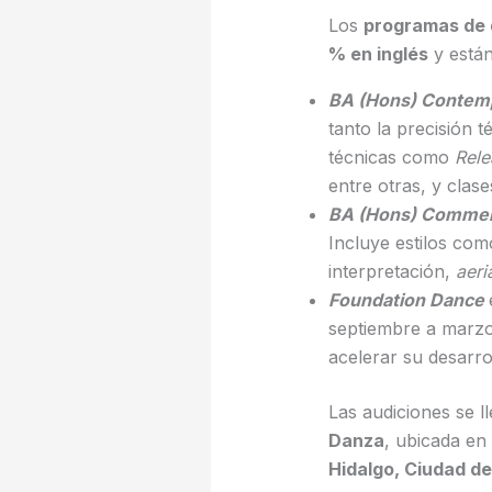
Los
programas de 
% en inglés
y están
BA (Hons) Contem
tanto la precisión 
técnicas como
Rele
entre otras, y clas
BA (Hons) Commer
Incluye estilos com
interpretación,
aeria
Foundation Dance
septiembre a marzo,
acelerar su desarr
Las audiciones se l
Danza
, ubicada en
Hidalgo, Ciudad de