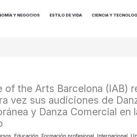
NOMÍA Y NEGOCIOS
ESTILO DE VIDA
CIENCIA Y TECNOLOG
te of the Arts Barcelona (IAB) r
ra vez sus audiciones de Dan
ánea y Danza Comercial en l
o
rsos
,
Educación
,
Formación profesional
,
Internacional
,
Un