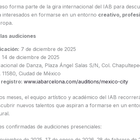
so forma parte de la gira internacional del IAB para desc
za interesados en formarse en un entorno
creativo, profes
ropa.
las audiciones
icación:
7 de diciembre de 2025
:
14 de diciembre de 2025
ional de Danza, Plaza Ángel Salas S/N, Col. Chapultepec
. 11580, Ciudad de México
 registro:
www.iabarcelona.com/auditions/mexico-city
s meses, el equipo artístico y académico del IAB recorrer
cubrir nuevos talentos que aspiran a formarse en un entor
ural.
es confirmadas de audiciones presenciales:
oviembre de 2025, 17 de enero de 2026, 28 de febrero de 