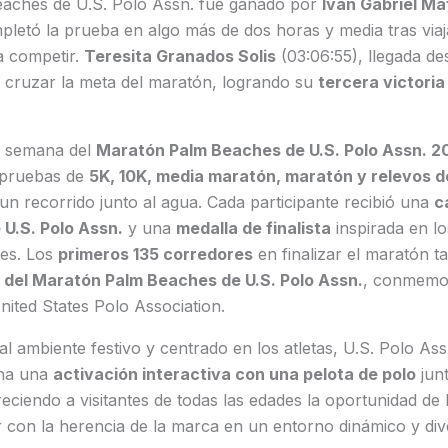
aches de U.S. Polo Assn. fue ganado por
Ivan Gabriel Ma
pletó la prueba en algo más de dos horas y media tras via
a competir.
Teresita Granados Solis
(03:06:55), llegada de
n cruzar la meta del maratón, logrando su
tercera victoria
de semana del
Maratón Palm Beaches de U.S. Polo Assn. 2
s pruebas de
5K, 10K, media maratón, maratón y relevos 
 un recorrido junto al agua. Cada participante recibió una
c
U.S. Polo Assn.
y una
medalla de finalista
inspirada en lo
es. Los
primeros 135 corredores
en finalizar el maratón t
l del Maratón Palm Beaches de U.S. Polo Assn.
, conmemo
nited States Polo Association.
ambiente festivo y centrado en los atletas, U.S. Polo Ass
ana una
activación interactiva con una pelota de polo
junt
freciendo a visitantes de todas las edades la oportunidad de
con la herencia de la marca en un entorno dinámico y dive