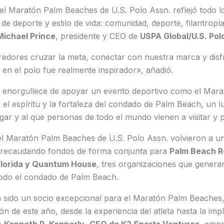
del Maratón Palm Beaches de U.S. Polo Assn. reflejó todo 
e deporte y estilo de vida: comunidad, deporte, filantropía
Michael Prince
, presidente y CEO de
USPA Global/U.S. Pol
redores cruzar la meta, conectar con nuestra marca y disf
a en el polo fue realmente inspirador», añadió.
e enorgullece de apoyar un evento deportivo como el Mar
 el espíritu y la fortaleza del condado de Palm Beach, un 
ar y al que personas de todo el mundo vienen a visitar y par
del Maratón Palm Beaches de U.S. Polo Assn. volvieron a u
 recaudando fondos de forma conjunta para
Palm Beach R
Florida y Quantum House
, tres organizaciones que genera
odo el condado de Palm Beach.
a sido un socio excepcional para el Maratón Palm Beaches,
ón de este año, desde la experiencia del atleta hasta la imp
ó
Kenneth R. Kennerly
,
CEO de K2 Sports Ventures
, empr