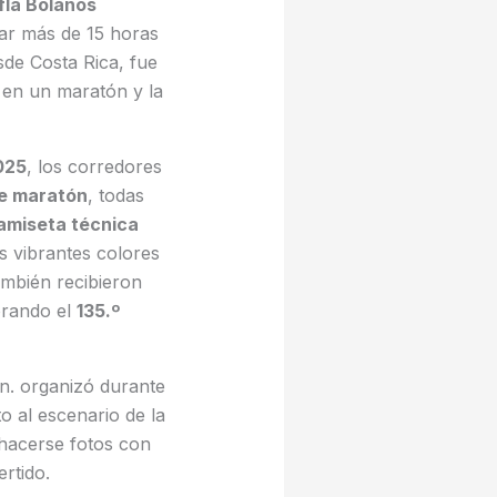
fla Bolanos
jar más de 15 horas
sde Costa Rica, fue
en un maratón y la
025
, los corredores
de maratón
, todas
amiseta técnica
s vibrantes colores
ambién recibieron
rando el
135.º
n. organizó durante
o al escenario de la
 hacerse fotos con
rtido.