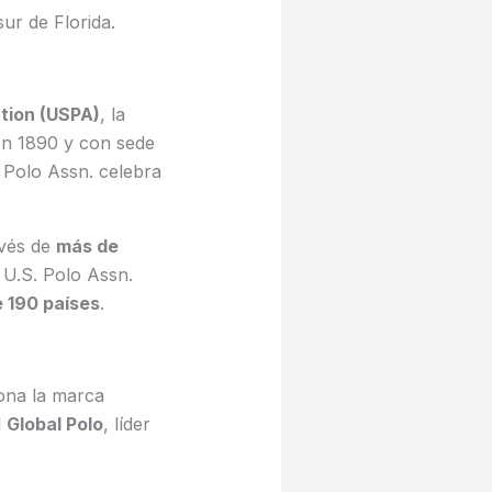
ur de Florida.
tion (USPA)
, la
en 1890 y con sede
. Polo Assn. celebra
avés de
más de
 U.S. Polo Assn.
 190 países
.
ona la marca
l
Global Polo
, líder