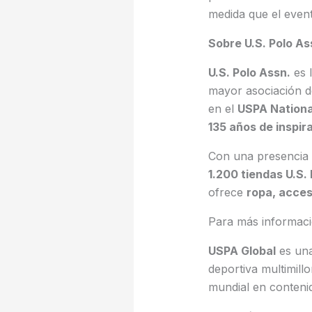
medida que el event
Sobre U.S. Polo As
U.S. Polo Assn.
es l
mayor asociación d
en el
USPA Nationa
135 años de inspir
Con una presencia g
1.200 tiendas U.S.
ofrece
ropa, acces
Para más informac
USPA Global
es una 
deportiva multimill
mundial en contenid