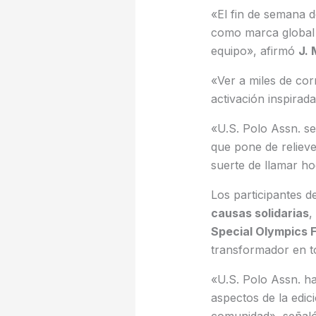
«El fin de semana 
como marca global d
equipo», afirmó
J. 
«Ver a miles de cor
activación inspirad
«U.S. Polo Assn. s
que pone de relieve
suerte de llamar hog
Los participantes 
causas solidarias
,
Special Olympics 
transformador en t
«U.S. Polo Assn. h
aspectos de la edici
comunidad», señal