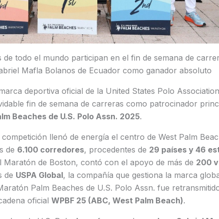
 de todo el mundo participan en el fin de semana de carrer
Gabriel Mafla Bolanos de Ecuador como ganador absoluto
 marca deportiva oficial de la United States Polo Associati
vidable fin de semana de carreras como patrocinador princ
lm Beaches de U.S. Polo Assn. 2025
.
 competición llenó de energía el centro de West Palm Beach
ás de
6.100 corredores
, procedentes de
29 países y 46 es
a el Maratón de Boston, contó con el apoyo de más de
200 v
s de
USPA Global
, la compañía que gestiona la marca global
Maratón Palm Beaches de U.S. Polo Assn. fue retransmitido
cadena oficial
WPBF 25 (ABC, West Palm Beach)
.