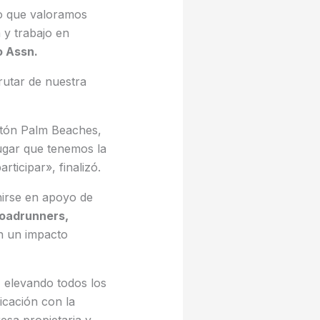
lo que valoramos
 y trabajo en
o Assn.
rutar de nuestra
atón Palm Beaches,
lugar que tenemos la
ticipar», finalizó.
nirse en apoyo de
oadrunners,
n un impacto
 elevando todos los
licación con la
esa propietaria y