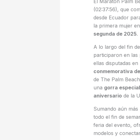
El Maratón Palm Be
(02:37:56), que com
desde Ecuador par
la primera mujer e
segunda de 2025
.
A lo largo del fin 
participaron en la
ellas disputadas en
conmemorativa de 
de The Palm Beach
una
gorra especia
aniversario
de la U
Sumando aún más al 
todo el fin de sem
feria del evento, o
modelos y conectar 