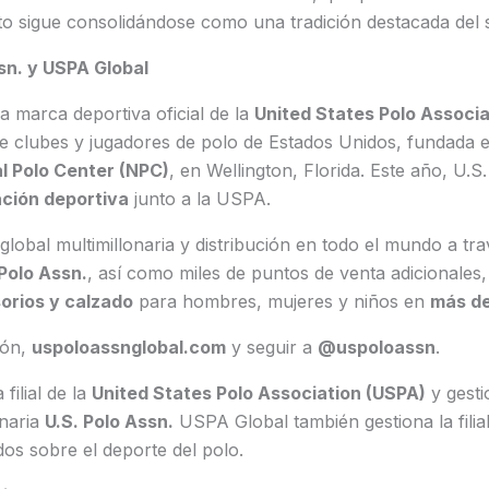
o sigue consolidándose como una tradición destacada del s
sn. y USPA Global
a marca deportiva oficial de la
United States Polo Associa
e clubes y jugadores de polo de Estados Unidos, fundada 
l Polo Center (NPC)
, en Wellington, Florida. Este año, U.S
ación deportiva
junto a la USPA.
lobal multimillonaria y distribución en todo el mundo a tr
 Polo Assn.
, así como miles de puntos de venta adicionales,
orios y calzado
para hombres, mujeres y niños en
más de
ión,
uspoloassnglobal.com
y seguir a
@uspoloassn
.
filial de la
United States Polo Association (USPA)
y gesti
onaria
U.S. Polo Assn.
USPA Global también gestiona la filia
os sobre el deporte del polo.