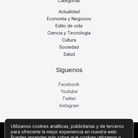
Categorías
Actualidad
Economía y Negocios
Estilo de vida
Ciencia y Tecnología
Cultura
Sociedad
Salud
Siguenos
Facebook
Youtube
Twitter
Instagram
Utilizamos cookies analíticas, publicitarias y de terceros
para ofrecerte la mejor experiencia en nuestra web.
Copyright © Todos los derechos reservados -
Puedes aprender más sobre qué cookies utilizamos o