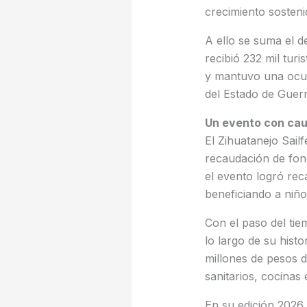
crecimiento sostenid
A ello se suma el d
recibió 232 mil tur
y mantuvo una ocup
del Estado de Guer
Un evento con ca
El Zihuatanejo Sai
recaudación de fond
el evento logró rec
beneficiando a niño
Con el paso del tiem
lo largo de su hist
millones de pesos d
sanitarios, cocinas 
En su edición 2026, 