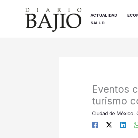
Ir
al
ACTUALIDAD
ECO
contenido
SALUD
Eventos c
turismo c
Ciudad de México
,