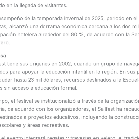
o en la llegada de visitantes.
esempeño de la temporada invernal de 2025, periodo en el 
istas, alcanzó una derrama económica cercana a los dos mil
ación hotelera alrededor del 80 %, de acuerdo con la Sec
rero.
usa
lfest tiene sus orígenes en 2002, cuando un grupo de nave
os para apoyar la educación infantil en la región. En sus 
audar hasta 23 mil dólares, recursos destinados a la Escue
s sin acceso a educación formal.
po, el festival se institucionalizó a través de la organizac
oria, de acuerdo con los organizadores, el Sailfest ha reca
estinados a proyectos educativos, incluyendo la construcc
escolares y áreas recreativas.
el evento integrará regatas y travesías en velero, el tradici