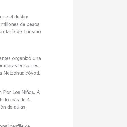
que el destino
 millones de pesos
retaría de Turismo
gantes organizó una
primeras ediciones,
la Netzahualcóyotl,
ión Por Los Niños. A
udado más de 4
ión de aulas,
onal desfile de