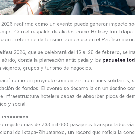
st 2026 reafirma cómo un evento puede generar impacto so
tiempo. Con el respaldo de aliados como Holiday Inn Ixtapa, 
 como referente de turismo con causa en el Pacífico mexi
ailfest 2026, que se celebrará del 15 al 28 de febrero, se i
o sólido, donde la planeación anticipada y los
paquetes todo
 viajeros, grupos y turismo de negocios.
nació como un proyecto comunitario con fines solidarios, s
dación de fondos. El evento se desarrolla en un destino con
 e infraestructura hotelera capaz de absorber picos de de
co y social.
 y económico
o registró más de 733 mil 600 pasajeros transportados vía
ional de Ixtapa-Zihuatanejo, un récord que refleja la conec