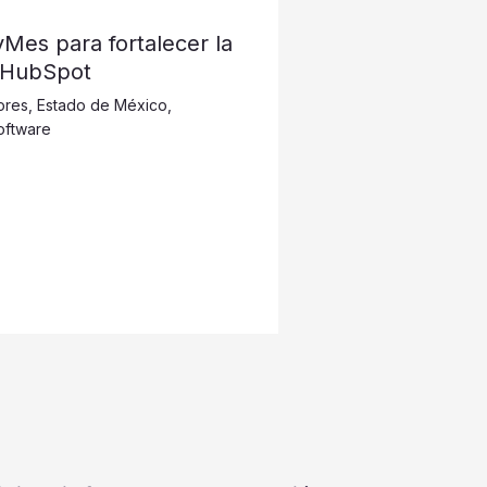
 PyMes para fortalecer la
 HubSpot
ores
,
Estado de México
,
oftware