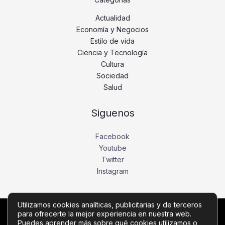
Actualidad
Economía y Negocios
Estilo de vida
Ciencia y Tecnología
Cultura
Sociedad
Salud
Siguenos
Facebook
Youtube
Twitter
Instagram
Utilizamos cookies analíticas, publicitarias y de terceros
para ofrecerte la mejor experiencia en nuestra web.
Copyright © Todos los derechos reservados -
Puedes aprender más sobre qué cookies utilizamos o