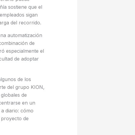
ñía sostiene que el
s empleados sigan
rga del recorrido.
una automatización
 combinación de
oró especialmente el
icultad de adoptar
lgunos de los
rte del grupo KION,
globales de
centrarse en un
a diario: cómo
o proyecto de