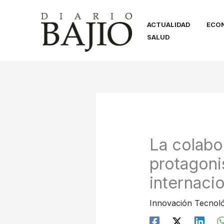
Ir
al
ACTUALIDAD
ECO
contenido
SALUD
La colabo
protagoni
internacio
Innovación Tecnoló