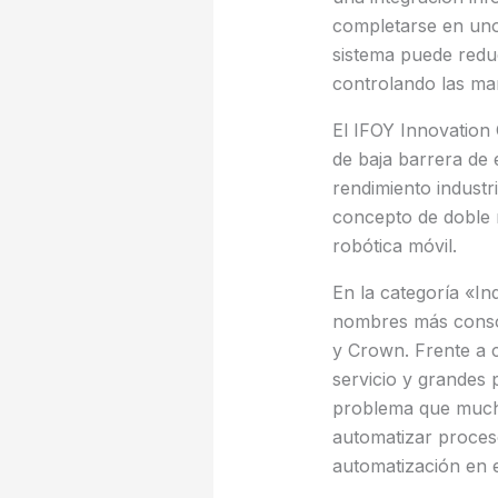
completarse en unos
sistema puede reduc
controlando las man
El IFOY Innovation
de baja barrera de 
rendimiento industri
concepto de doble m
robótica móvil.
En la categoría «I
nombres más consoli
y Crown. Frente a 
servicio y grandes 
problema que much
automatizar proceso
automatización en e