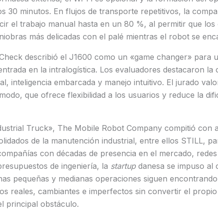
 30 minutos. En flujos de transporte repetitivos, la compa
ir el trabajo manual hasta en un 80 %, al permitir que lo
iobras más delicadas con el palé mientras el robot se enca
 Check describió el J1600 como un «game changer» para 
entrada en la intralogística. Los evaluadores destacaron la
al, inteligencia embarcada y manejo intuitivo. El jurado val
odo, que ofrece flexibilidad a los usuarios y reduce la dif
ndustrial Truck», The Mobile Robot Company compitió con a
dados de la manutención industrial, entre ellos STILL, pa
compañías con décadas de presencia en el mercado, redes 
presupuestos de ingeniería, la
startup
danesa se impuso al 
as pequeñas y medianas operaciones siguen encontrando 
s reales, cambiantes e imperfectos sin convertir el propi
l principal obstáculo.