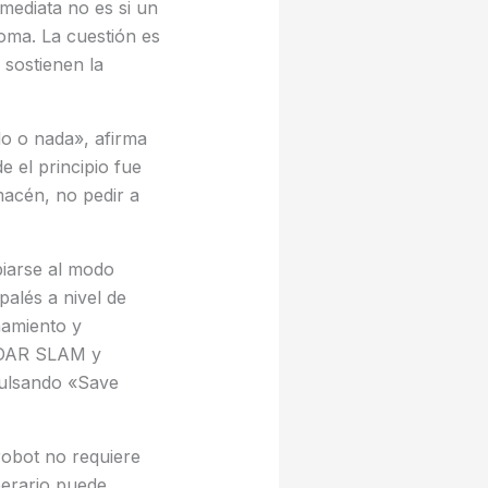
mediata no es si un
oma. La cuestión es
 sostienen la
do o nada», afirma
 el principio fue
macén, no pedir a
biarse al modo
alés a nivel de
namiento y
LiDAR SLAM y
pulsando «Save
robot no requiere
perario puede