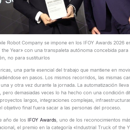
le Robot Company se impone en los IFOY Awards 2026 en 
of the Year» con una transpaleta autónoma concebida para 
n, no para sustituirlos
icas, una parte esencial del trabajo que mantiene en movi
idiéndose en pasos. Los mismos recorridos, las mismas ca
 una y otra vez durante la jornada. La automatización llev
o, pero demasiadas veces lo ha hecho con una condición dif
oyectos largos, integraciones complejas, infraestructuras 
l objetivo final fuera sacar a las personas del proceso.
te año de los
IFOY Awards
, uno de los reconocimientos más
nacional, el premio en la categoría «Industrial Truck of the