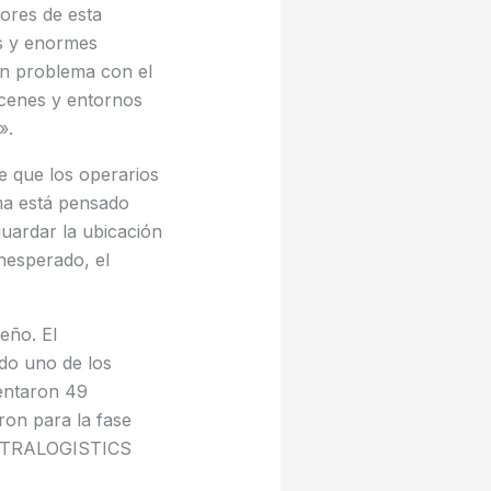
ores de esta
as y enormes
un problema con el
acenes y entornos
».
e que los operarios
ma está pensado
guardar la ubicación
nesperado, el
eño. El
ado uno de los
sentaron 49
aron para la fase
 INTRALOGISTICS