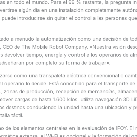
tas en todo el mundo. Para el 99 % restante, la pregunta in
ertirse algún día en una instalación completamente autón
 puede introducirse sin quitar el control a las personas que
ratado a menudo la automatización como una decisión de to
 CEO de The Mobile Robot Company. «Nuestra visión desde
s devolver tiempo, energía y control a los operarios de al
ediseñaran por completo su forma de trabajar».
lizarse como una transpaleta eléctrica convencional o cam
operario lo decide. Está concebido para el transporte de p
, zonas de producción, recepción de mercancías, almace
mover cargas de hasta 1.600 kilos, utiliza navegación 3D 
os destinos conduciendo la unidad hasta una ubicación y 
lla táctil.
no de los elementos centrales en la evaluación de IFOY. El 
ormática extensa, el Wi-Fi es opcional y la formación del o