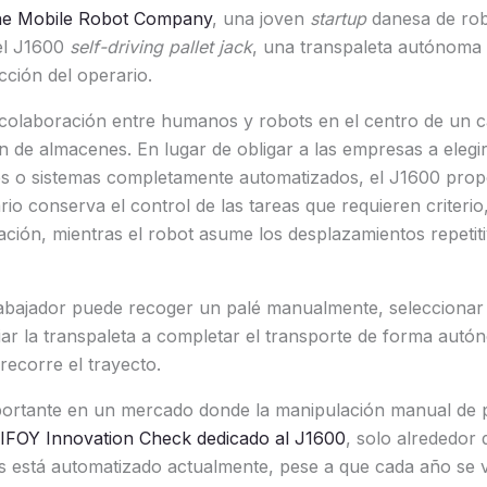
e Mobile Robot Company
, una joven
startup
danesa de rob
 el J1600
self-driving pallet jack
, una transpaleta autónoma
ección del operario.
la colaboración entre humanos y robots en el centro de un
n de almacenes. En lugar de obligar a las empresas a elegi
s o sistemas completamente automatizados, el J1600 prop
rio conserva el control de las tareas que requieren criterio
ción, mientras el robot asume los desplazamientos repetit
trabajador puede recoger un palé manualmente, seleccionar 
nviar la transpaleta a completar el transporte de forma aut
recorre el trayecto.
mportante en un mercado donde la manipulación manual de p
IFOY Innovation Check dedicado al J1600
, solo alrededor 
s está automatizado actualmente, pese a que cada año se