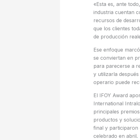
«Esta es, ante todo
industria cuentan c
recursos de desarr
que los clientes to
de producción reale
Ese enfoque marcó e
se conviertan en p
para parecerse a re
y utilizarla despué
operario puede rec
El IFOY Award aport
International Intra
principales premios
productos y solucion
final y participar
celebrado en abril.