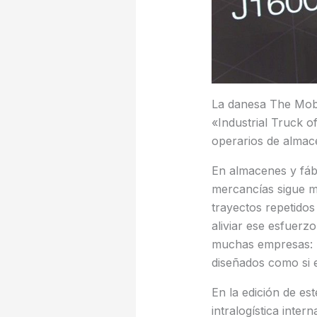
La danesa The Mobi
«Industrial Truck 
operarios de almacé
En almacenes y fábr
mercancías sigue m
trayectos repetidos
aliviar ese esfuerz
muchas empresas: pr
diseñados como si e
En la edición de es
intralogística inter