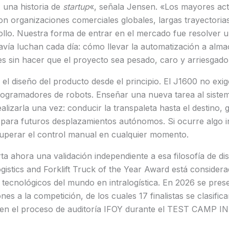
, una historia de
startup
«, señala Jensen. «Los mayores act
on organizaciones comerciales globales, largas trayectori
ollo. Nuestra forma de entrar en el mercado fue resolver 
davía luchan cada día: cómo llevar la automatización a alm
s sin hacer que el proyecto sea pesado, caro y arriesgado
l diseño del producto desde el principio. El J1600 no exig
rogramadores de robots. Enseñar una nueva tarea al siste
alizarla una vez: conducir la transpaleta hasta el destino, 
s para futuros desplazamientos autónomos. Si ocurre algo i
uperar el control manual en cualquier momento.
a ahora una validación independiente a esa filosofía de dis
logistics and Forklift Truck of the Year Award está consider
 tecnológicos del mundo en intralogística. En 2026 se pre
es a la competición, de los cuales 17 finalistas se clasific
on en el proceso de auditoría IFOY durante el TEST CAMP