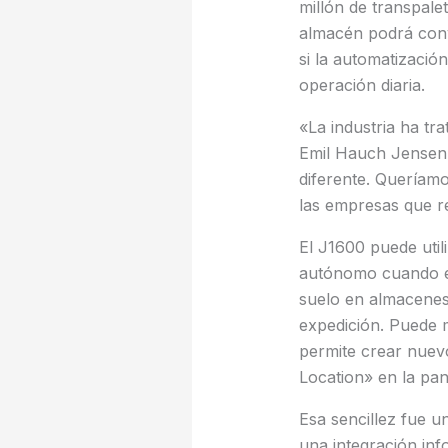
millón de transpale
almacén podrá conv
si la automatización
operación diaria.
«La industria ha t
Emil Hauch Jensen,
diferente. Queríamo
las empresas que r
El J1600 puede uti
autónomo cuando el 
suelo en almacenes
expedición. Puede 
permite crear nuev
Location» en la panta
Esa sencillez fue u
una integración inf