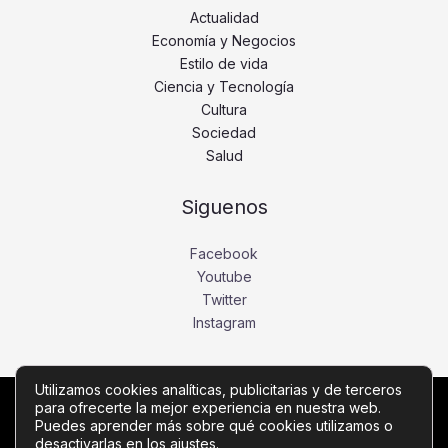
Actualidad
Economía y Negocios
Estilo de vida
Ciencia y Tecnología
Cultura
Sociedad
Salud
Siguenos
Facebook
Youtube
Twitter
Instagram
Utilizamos cookies analíticas, publicitarias y de terceros
para ofrecerte la mejor experiencia en nuestra web.
Copyright © Todos los derechos reservados -
Puedes aprender más sobre qué cookies utilizamos o
desactivarlas en los
ajustes
.
diariobajio.com