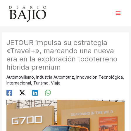
Ir
al
contenido
JETOUR impulsa su estrategia
«Travel+», marcando una nueva
era en la exploración todoterreno
híbrida premium
Automovilismo
,
Industria Automotriz
,
Innovación Tecnológica
,
Internacional
,
Turismo
,
Viaje