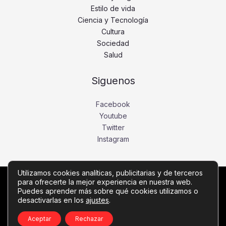
Estilo de vida
Ciencia y Tecnología
Cultura
Sociedad
Salud
Siguenos
Facebook
Youtube
Twitter
Instagram
Utilizamos cookies analíticas, publicitarias y de terceros
para ofrecerte la mejor experiencia en nuestra web.
Copyright © Todos los derechos reservados -
Puedes aprender más sobre qué cookies utilizamos o
desactivarlas en los
ajustes
.
diariobajio.com
Política de privacidad
-
Política de cookies
-
Contacto
Aceptar
Rechazar