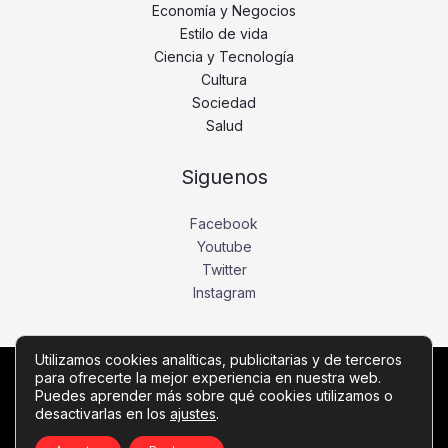
Economía y Negocios
Estilo de vida
Ciencia y Tecnología
Cultura
Sociedad
Salud
Siguenos
Facebook
Youtube
Twitter
Instagram
Utilizamos cookies analíticas, publicitarias y de terceros
para ofrecerte la mejor experiencia en nuestra web.
Copyright © Todos los derechos reservados -
Puedes aprender más sobre qué cookies utilizamos o
diariobajio.com
desactivarlas en los
ajustes
.
Política de privacidad
-
Política de cookies
-
Contacto