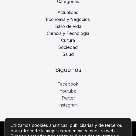
Categorías
Actualidad
Economía y Negocios
Estilo de vida
Ciencia y Tecnología
Cultura
Sociedad
Salud
Siguenos
Facebook
Youtube
Twitter
Instagram
Utilizamos cookies analíticas, publicitarias y de terceros
para ofrecerte la mejor experiencia en nuestra web.
Copyright © Todos los derechos reservados -