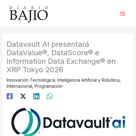
Ir
al
contenido
Datavault AI presentará
DataValue®, DataScore® e
Information Data Exchange® en
XRP Tokyo 2026
Innovación Tecnológica
,
Inteligencia Artificial y Robótica
,
Internacional
,
Programación