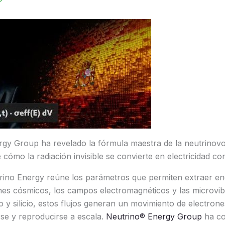
gy Group ha revelado la fórmula maestra de la neutrinovol
cómo la radiación invisible se convierte en electricidad co
rino Energy reúne los parámetros que permiten extraer ene
nes cósmicos, los campos electromagnéticos y las microvib
 y silicio, estos flujos generan un movimiento de electron
arse y reproducirse a escala.
Neutrino® Energy Group
ha co