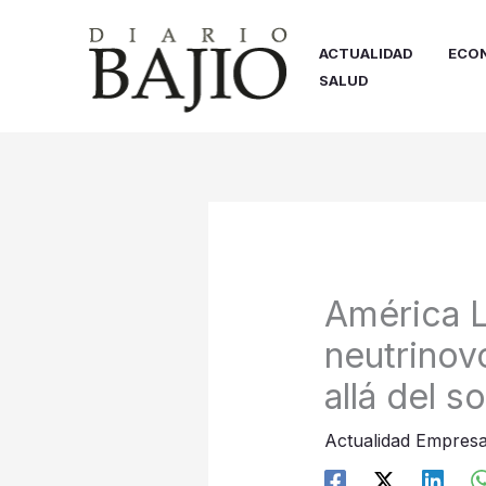
Ir
al
ACTUALIDAD
ECO
contenido
SALUD
América La
neutrinov
allá del so
Actualidad Empresa