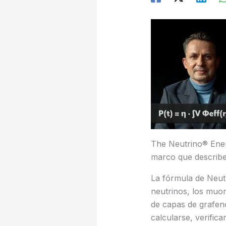
The Neutrino® Ener
marco que describe 
La fórmula de Neut
neutrinos, los muo
de capas de grafeno
calcularse, verific