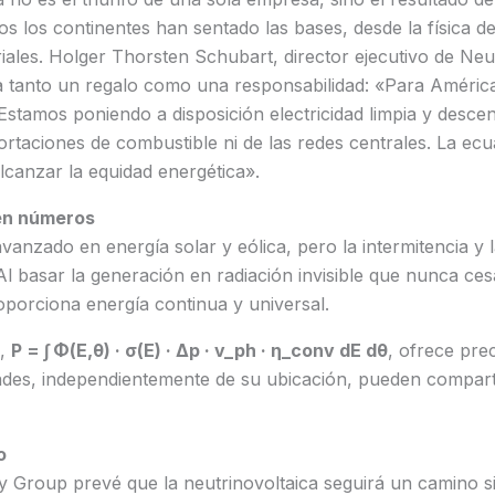
dos los continentes han sentado las bases, desde la física de
riales. Holger Thorsten Schubart, director ejecutivo de Ne
a tanto un regalo como una responsabilidad: «Para América
 Estamos poniendo a disposición electricidad limpia y desce
rtaciones de combustible ni de las redes centrales. La ecu
lcanzar la equidad energética».
 en números
vanzado en energía solar y eólica, pero la intermitencia y l
 Al basar la generación en radiación invisible que nunca cesa
oporciona energía continua y universal.
a,
P = ∫ Φ(E,θ) · σ(E) · Δp · v_ph · η_conv dE dθ
, ofrece pre
des, independientemente de su ubicación, pueden compart
o
 Group prevé que la neutrinovoltaica seguirá un camino sim