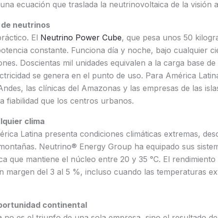
una ecuación que traslada la neutrinovoltaica de la visión a
 de neutrinos
ráctico. El
Neutrino Power Cube
, que pesa unos 50 kilog
otencia constante. Funciona día y noche, bajo cualquier ci
iones. Doscientas mil unidades equivalen a la carga base de
ectricidad se genera en el punto de uso. Para América Latina
Andes, las clínicas del Amazonas y las empresas de las isl
a fiabilidad que los centros urbanos.
lquier clima
rica Latina presenta condiciones climáticas extremas, desde
as montañas. Neutrino® Energy Group ha equipado sus siste
ca que mantiene el núcleo entre 20 y 35 °C. El rendimiento
n margen del 3 al 5 %, incluso cuando las temperaturas ext
.
portunidad continental
no es el triunfo de una sola empresa, sino el resultado de 