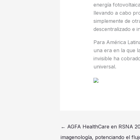
energía fotovoltaic
llevando a cabo pro
simplemente de otra
descentralizado e i
Para América Latina
una era en la que l
invisible ha cobrad
universal.
←
AGFA HealthCare en RSNA 202
imagenología, potenciando el fluj