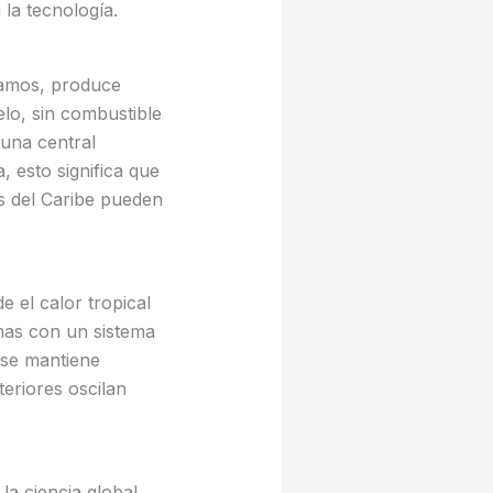
 la tecnología.
ramos, produce
elo, sin combustible
 una central
, esto significa que
as del Caribe pueden
 el calor tropical
mas con un sistema
 se mantiene
eriores oscilan
la ciencia global.