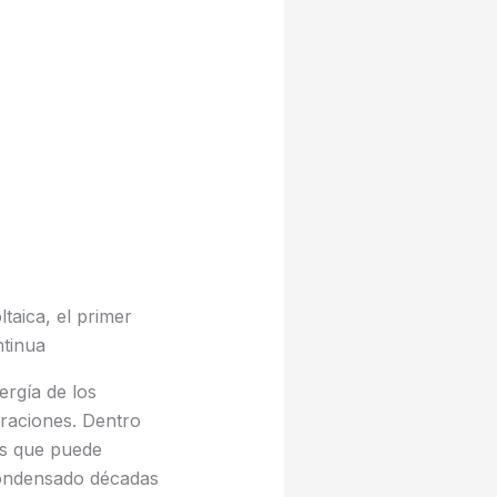
taica, el primer
ntinua
rgía de los
raciones. Dentro
es que puede
ndensado décadas