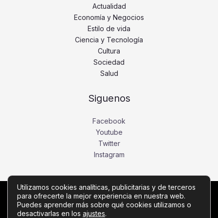
Actualidad
Economía y Negocios
Estilo de vida
Ciencia y Tecnología
Cultura
Sociedad
Salud
Siguenos
Facebook
Youtube
Twitter
Instagram
Utilizamos cookies analíticas, publicitarias y de terceros
para ofrecerte la mejor experiencia en nuestra web.
Copyright © Todos los derechos reservados -
Puedes aprender más sobre qué cookies utilizamos o
desactivarlas en los
ajustes
.
diariobajio.com