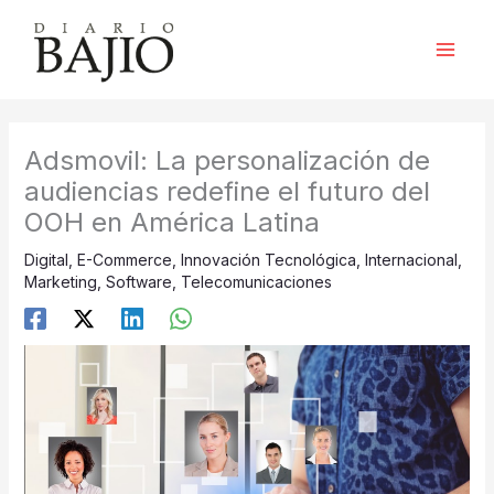
Ir
al
contenido
Adsmovil: La personalización de
audiencias redefine el futuro del
OOH en América Latina
Digital
,
E-Commerce
,
Innovación Tecnológica
,
Internacional
,
Marketing
,
Software
,
Telecomunicaciones