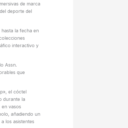
nmersivas de marca
del deporte del
 hasta la fecha en
 colecciones
fico interactivo y
lo Assn.
orables que
p», el cóctel
o durante la
ó en vasos
polo, añadiendo un
 a los asistentes