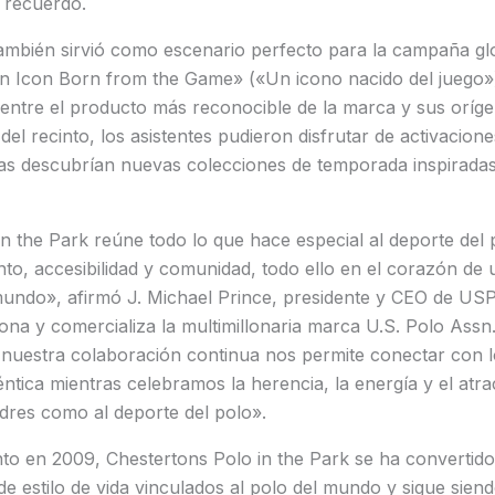
 recuerdo.
 también sirvió como escenario perfecto para la campaña gl
An Icon Born from the Game» («Un icono nacido del juego»)
entre el producto más reconocible de la marca y sus oríge
 del recinto, los asistentes pudieron disfrutar de activacion
as descubrían nuevas colecciones de temporada inspiradas 
n the Park reúne todo lo que hace especial al deporte del 
to, accesibilidad y comunidad, todo ello en el corazón de 
mundo», afirmó J. Michael Prince, presidente y CEO de USP
ona y comercializa la multimillonaria marca U.S. Polo As
, nuestra colaboración continua nos permite conectar con
tica mientras celebramos la herencia, la energía y el atra
dres como al deporte del polo».
to en 2009, Chestertons Polo in the Park se ha convertido
de estilo de vida vinculados al polo del mundo y sigue sien