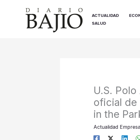
Ir
al
ACTUALIDAD
ECO
contenido
SALUD
U.S. Polo
oficial d
in the Par
Actualidad Empresa