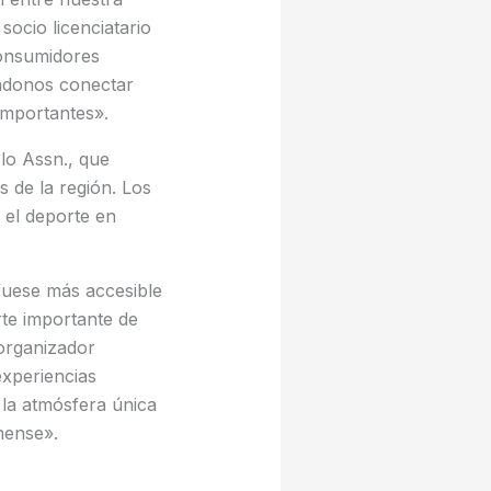
ocio licenciatario
consumidores
iéndonos conectar
importantes».
lo Assn., que
 de la región. Los
 el deporte en
fuese más accesible
rte importante de
 organizador
experiencias
 la atmósfera única
nense».