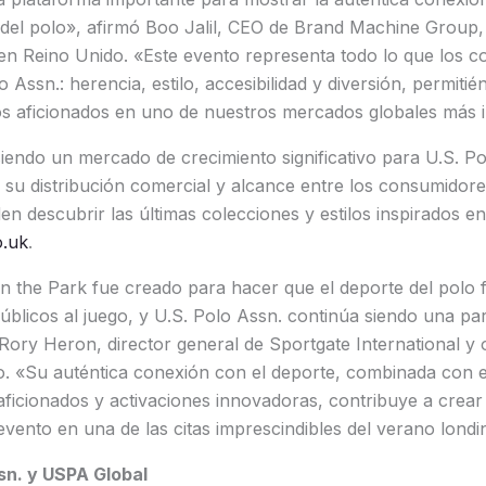
del polo», afirmó Boo Jalil, CEO de Brand Machine Group, s
 en Reino Unido. «Este evento representa todo lo que los 
o Assn.: herencia, estilo, accesibilidad y diversión, permit
os aficionados en uno de nuestros mercados globales más 
iendo un mercado de crecimiento significativo para U.S. Po
su distribución comercial y alcance entre los consumidores
 descubrir las últimas colecciones y estilos inspirados en
.uk
.
n the Park fue creado para hacer que el deporte del polo 
blicos al juego, y U.S. Polo Assn. continúa siendo una pa
 Rory Heron, director general de Sportgate International y
o. «Su auténtica conexión con el deporte, combinada con 
 aficionados y activaciones innovadoras, contribuye a crear
evento en una de las citas imprescindibles del verano londi
sn. y USPA Global