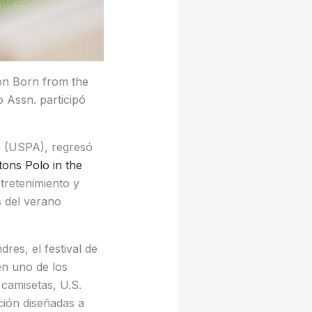
on Born from the
 Assn. participó
on (USPA), regresó
tons Polo in the
tretenimiento y
s del verano
res, el festival de
en uno de los
camisetas, U.S.
ción diseñadas a