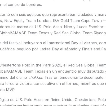
n el centro de Londres.
 contó con seis equipos que representaban ciudades y marc
ls, New Equity Team London, IBV Gold Team Cape Town 
jadores de marca de U.S. Polo Assn. Nico y Lucas Escobar
 Global/AMASE Team Texas y Red Sea Global Team Riyadh
s del festival incluyeron el International Day el viernes, c
Sudáfrica, seguido por Ladies Day el sábado y Finals and Fa
 Chestertons Polo in the Park 2026, el Red Sea Global Tea
Global/AMASE Team Texas en un encuentro muy disputado
rmino del último
chukker.
Tras un emocionante desempate, 
u tercera victoria consecutiva en el torneo, mientras que
ado MVP.
égico de U.S. Polo Assn. en Reino Unido, Chestertons Polo
a plataforma importante para mostrar la auténtica conexió