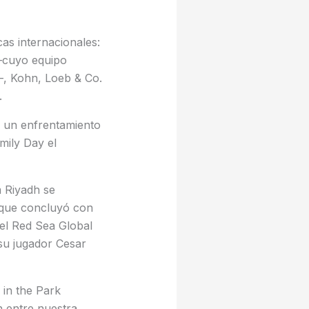
as internacionales:
—cuyo equipo
—, Kohn, Loeb & Co.
.
on un enfrentamiento
mily Day el
m Riyadh se
 que concluyó con
el Red Sea Global
 su jugador Cesar
 in the Park
n entre nuestra