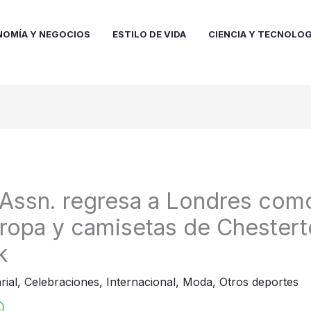
NOMÍA Y NEGOCIOS
ESTILO DE VIDA
CIENCIA Y TECNOLOG
 Assn. regresa a Londres com
e ropa y camisetas de Chester
k
rial
,
Celebraciones
,
Internacional
,
Moda
,
Otros deportes