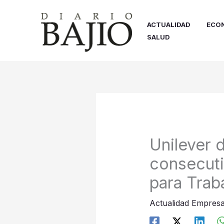
Ir
al
ACTUALIDAD
ECO
contenido
SALUD
Unilever 
consecuti
para Tra
Actualidad Empresa