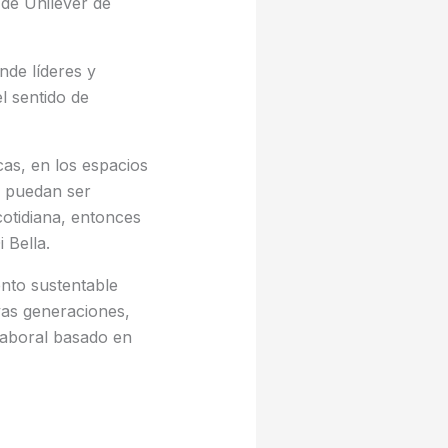
 de Unilever de
nde líderes y
l sentido de
cas, en los espacios
 puedan ser
cotidiana, entonces
 Bella.
nto sustentable
evas generaciones,
laboral basado en