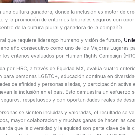
una cultura ganadora, donde la inclusión es motor de crec
nto y la promoción de entornos laborales seguros con opor
centro de la cultura plural y ganadora de la compañía
ral que requiere liderazgo humano y visión de futuro,
Unil
eno año consecutivo como uno de los Mejores Lugares pa
 los criterios evaluados por Human Rights Campaign (HRC
ada por HRC, a través de Equidad MX, evalúa cuatro criterios
ón para personas LGBTQ+, educación continua en diversidad
redes de afinidad y personas aliadas, y participación activa
van la inclusión en el país. Esto demuestra un esfuerzo s
 seguros, respetuosos y con oportunidades reales de desar
sonas se sienten incluidas y valoradas, el resultado se ve e
cos, mayor colaboración y muchas ganas de hacer las cosa
erda que la diversidad y la equidad son parte clave de la 