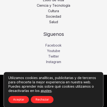
Ciencia y Tecnología
Cultura
Sociedad
Salud
Siguenos
Facebook
Youtube
Twitter
Instagram
Utilizamos cookies analíticas, publicitarias y de terceros
para ofrecerte la mejor experiencia en nuestra web.
Copyright © Todos los derechos reservados -
Puedes aprender más sobre qué cookies utilizamos o
desactivarlas en los
ajustes
.
diariobajio.com
Política de privacidad
-
Política de cookies
-
Contacto
Aceptar
Rechazar