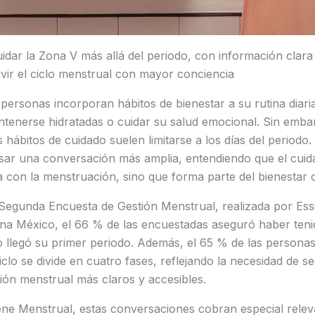
uidar la Zona V más allá del periodo, con información clara
vir el ciclo menstrual con mayor conciencia
ersonas incorporan hábitos de bienestar a su rutina diaria,
tenerse hidratadas o cuidar su salud emocional. Sin embar
 hábitos de cuidado suelen limitarse a los días del periodo. 
ar una conversación más amplia, entendiendo que el cuida
 con la menstruación, sino que forma parte del bienestar c
Segunda Encuesta de Gestión Menstrual, realizada por Es
na México, el 66 % de las encuestadas aseguró haber teni
 llegó su primer periodo. Además, el 65 % de las persona
clo se divide en cuatro fases, reflejando la necesidad de 
ión menstrual más claros y accesibles.
iene Menstrual, estas conversaciones cobran especial relev