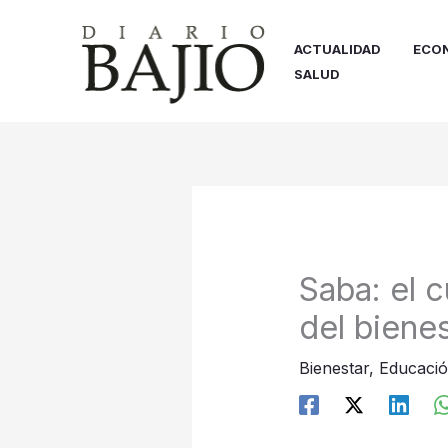
Ir
al
ACTUALIDAD
ECO
contenido
SALUD
Saba: el 
del biene
Bienestar
,
Educaci