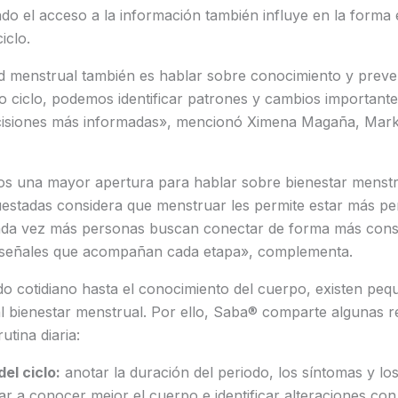
o el acceso a la información también influye en la forma 
iclo.
d menstrual también es hablar sobre conocimiento y prev
 ciclo, podemos identificar patrones y cambios important
cisiones más informadas», mencionó Ximena Magaña, Mark
 una mayor apertura para hablar sobre bienestar menstr
uestadas considera que menstruar les permite estar más pe
cada vez más personas buscan conectar de forma más consc
 señales que acompañan cada etapa», complementa.
o cotidiano hasta el conocimiento del cuerpo, existen peq
al bienestar menstrual. Por ello, Saba® comparte algunas
utina diaria:
del ciclo:
anotar la duración del periodo, los síntomas y los
r a conocer mejor el cuerpo e identificar alteraciones con 