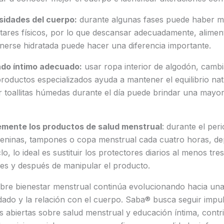
sidades del cuerpo:
durante algunas fases puede haber m
stares físicos, por lo que descansar adecuadamente, alime
nerse hidratada puede hacer una diferencia importante.
do íntimo adecuado:
usar ropa interior de algodón, cambi
productos especializados ayuda a mantener el equilibrio nat
 toallitas húmedas durante el día puede brindar una mayo
mente los productos de salud menstrual
: durante el per
meninas, tampones o copa menstrual cada cuatro horas, dep
clo, lo ideal es sustituir los protectores diarios al menos tre
tes y después de manipular el producto.
bre bienestar menstrual continúa evolucionando hacia un
idado y la relación con el cuerpo. Saba® busca seguir impu
 abiertas sobre salud menstrual y educación íntima, cont