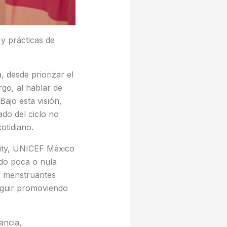
 y prácticas de
 desde priorizar el
go, al hablar de
Bajo esta visión,
do del ciclo no
otidiano.
sity, UNICEF México
do poca o nula
s menstruantes
seguir promoviendo
ancia,