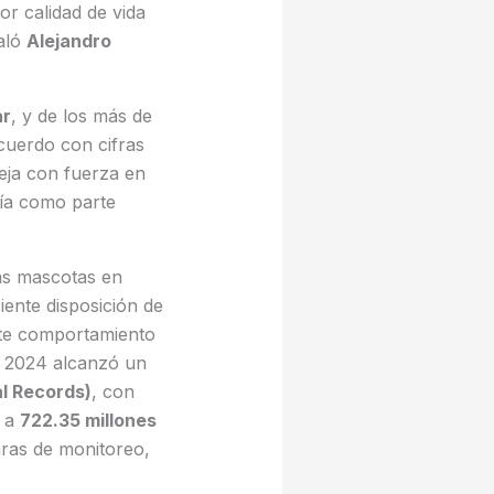
r calidad de vida
ñaló
Alejandro
ar
, y de los más de
cuerdo con cifras
leja con fuerza en
ía como parte
las mascotas en
ciente disposición de
Este comportamiento
n 2024 alcanzó un
l Records)
, con
r a
722.35 millones
ras de monitoreo,