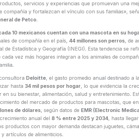
roductos, servicios y experiencias que promuevan una mejo
e compañía y fortalezcan el vínculo con sus familias», se
eneral de Petco
.
cada 10 mexicanos cuentan con una mascota en su hog
males de compañía en el país,
44 millones son perros
, de a
al de Estadística y Geografía (INEGI). Esta tendencia se ref
cada vez más hogares integran a los animales de compañ
milia.
 consultora
Deloitte
, el gasto promedio anual destinado a 
nzar hasta
34 mil pesos por hogar
, lo que evidencia la cre
tir en su bienestar, alimentación, salud y entretenimiento. 
ecimiento del mercado de productos para mascotas, que e
lones de dólares
, según datos de
EMR (Electronic Medica
crecimiento anual del
8 % entre 2025 y 2034
, hasta llega
los productos con mayor demanda destacan juguetes, cáma
 y artículos de alimenticios.