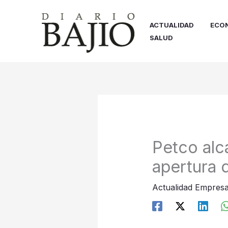
Ir
al
ACTUALIDAD
ECO
contenido
SALUD
Petco alc
apertura 
Actualidad Empresa