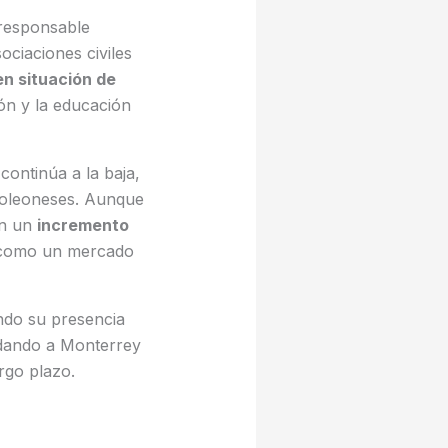
 responsable
ociaciones civiles
en situación de
ión y la educación
continúa a la baja,
voleoneses. Aunque
an un
incremento
 como un mercado
endo su presencia
lidando a Monterrey
rgo plazo.