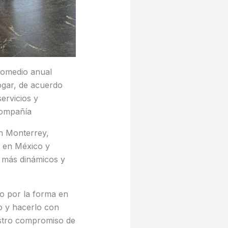
romedio anual
ogar, de acuerdo
ervicios y
compañía
en Monterrey,
o en México y
 más dinámicos y
o por la forma en
o y hacerlo con
estro compromiso de