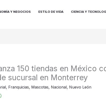
NOMÍA Y NEGOCIOS
ESTILO DE VIDA
CIENCIA Y TECNOLOG
anza 150 tiendas en México co
de sucursal en Monterrey
rial
,
Franquicias
,
Mascotas
,
Nacional
,
Nuevo León