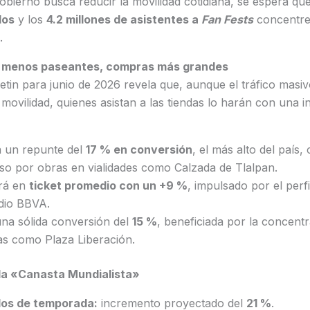
obierno busca reducir la movilidad cotidiana, se espera qu
dos
y los
4.2 millones de asistentes a
Fan Fests
concentre
.
: menos paseantes, compras más grandes
tin para junio de 2026 revela que, aunque el tráfico masiv
e movilidad, quienes asistan a las tiendas lo harán con una
 un repunte del
17 % en conversión
, el más alto del país
eso por obras en vialidades como Calzada de Tlalpan.
ará en
ticket promedio con un +9 %
, impulsado por el perfi
dio BBVA.
na sólida conversión del
15 %
, beneficiada por la concent
as como Plaza Liberación.
la «Canasta Mundialista»
los de temporada:
incremento proyectado del
21 %
.