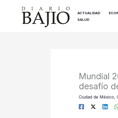
Ir
al
ACTUALIDAD
ECO
contenido
SALUD
Mundial 2
desafío d
Ciudad de México
,