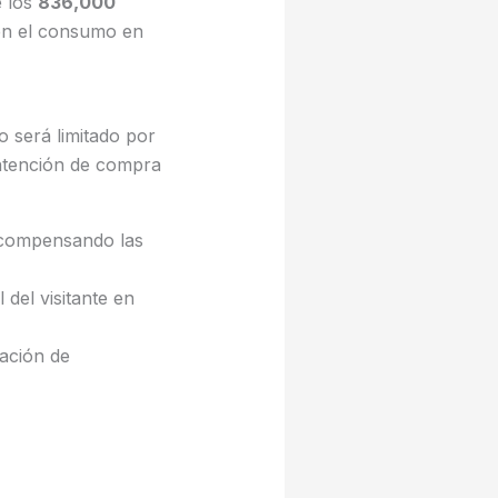
e los
836,000
n el consumo en
o será limitado por
 intención de compra
, compensando las
l del visitante en
ración de