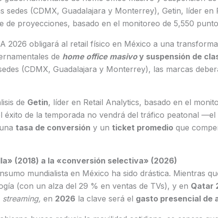
las sedes (CDMX, Guadalajara y Monterrey), Getin, líder en R
e de proyecciones, basado en el monitoreo de 5,550 punto
FA 2026 obligará al retail físico en México a una transforma
bernamentales de
home office masivo
y suspensión de cla
s sedes (CDMX, Guadalajara y Monterrey), las marcas deber
lisis de
Getin
, líder en Retail Analytics, basado en el moni
el éxito de la temporada no vendrá del tráfico peatonal —el
e una
tasa de conversión
y un
ticket promedio
que compens
la» (2018) a la «conversión selectiva» (2026)
onsumo mundialista en México ha sido drástica. Mientras q
ogía (con un alza del 29 % en ventas de TVs), y en
Qatar 
streaming,
en
2026
la clave será el
gasto presencial de a