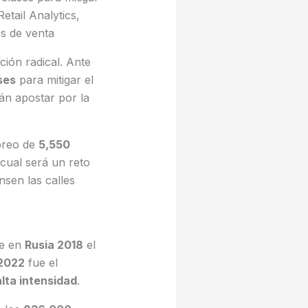
etail Analytics,
s de venta
ción radical. Ante
ses
para mitigar el
án apostar por la
toreo de
5,550
 cual será un reto
en las calles
ue en
Rusia 2018
el
2022
fue el
lta intensidad
.