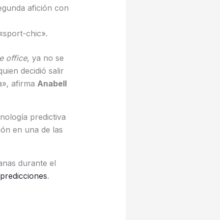
egunda afición con
«sport-chic».
 office
, ya no se
uien decidió salir
va», afirma
Anabell
cnología predictiva
ión en una de las
anas durante el
/predicciones
.