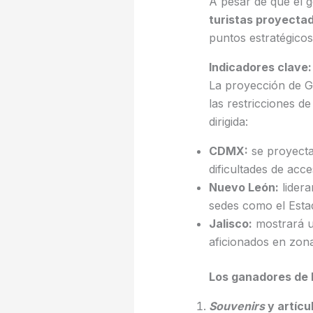
A pesar de que el g
turistas proyecta
puntos estratégicos
Indicadores clave
La proyección de Ge
las restricciones d
dirigida:
CDMX:
se proyecta
dificultades de acc
Nuevo León:
lider
sedes como el Esta
Jalisco:
mostrará u
aficionados en zon
Los ganadores de 
Souvenirs
y artícu