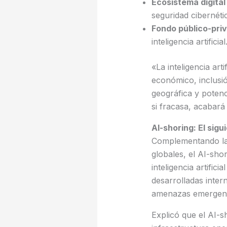
Ecosistema digital
seguridad cibernét
Fondo público-priv
inteligencia artificial
«La inteligencia ar
económico, inclusi
geográfica y potenc
si fracasa, acabará
AI-shoring: El sig
Complementando la 
globales, el AI-sho
inteligencia artific
desarrolladas inter
amenazas emergente
Explicó que el AI-s