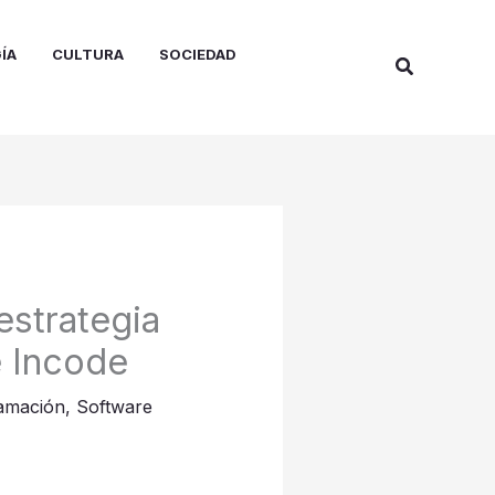
ÍA
CULTURA
SOCIEDAD
Buscar
estrategia
e Incode
amación
,
Software