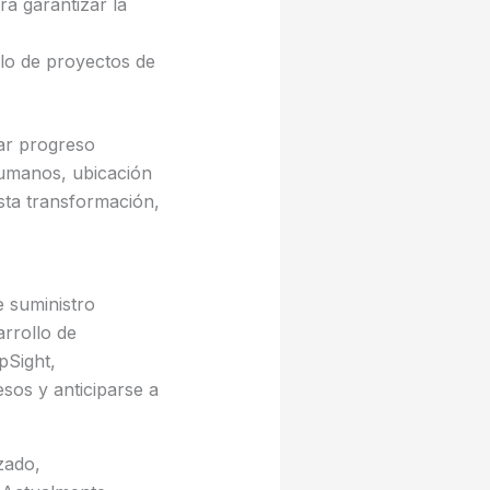
a garantizar la
lo de proyectos de
rar progreso
humanos, ubicación
esta transformación,
 suministro
rrollo de
epSight,
sos y anticiparse a
zado,