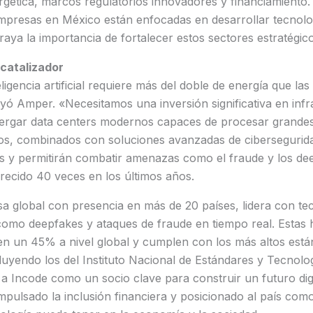
rgética, marcos regulatorios innovadores y financiamiento
presas en México están enfocadas en desarrollar tecnologí
ubraya la importancia de fortalecer estos sectores estratégic
 catalizador
eligencia artificial requiere más del doble de energía que las
ayó Amper. «Necesitamos una inversión significativa en infr
bergar data centers modernos capaces de procesar grande
ros, combinados con soluciones avanzadas de cibersegurida
es y permitirán combatir amenazas como el fraude y los de
recido 40 veces en los últimos años.
a global con presencia en más de 20 países, lidera con te
omo deepfakes y ataques de fraude en tiempo real. Estas 
 en un 45% a nivel global y cumplen con los más altos est
cluyendo los del Instituto Nacional de Estándares y Tecnolo
 a Incode como un socio clave para construir un futuro dig
impulsado la inclusión financiera y posicionado al país com