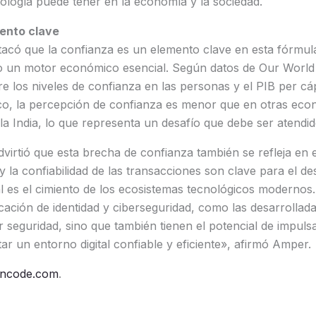
ología puede tener en la economía y la sociedad.
ento clave
acó que la confianza es un elemento clave en esta fórmul
no un motor económico esencial. Según datos de Our World 
re los niveles de confianza en las personas y el PIB per cáp
co, la percepción de confianza es menor que en otras eco
a India, lo que representa un desafío que debe ser atendid
virtió que esta brecha de confianza también se refleja en el
y la confiabilidad de las transacciones son clave para el d
al es el cimiento de los ecosistemas tecnológicos modernos
cación de identidad y ciberseguridad, como las desarrollad
seguridad, sino que también tienen el potencial de impulsa
tar un entorno digital confiable y eficiente», afirmó Amper.
ncode.com
.