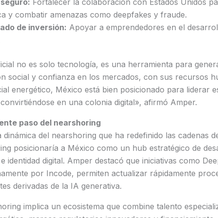
 seguro:
Fortalecer la colaboración con Estados Unidos par
ica y combatir amenazas como deepfakes y fraude.
ado de inversión:
Apoyar a emprendedores en el desarrol
.
tificial no es solo tecnología, es una herramienta para gene
ón social y confianza en los mercados, con sus recursos 
ial energético, México está bien posicionado para liderar 
 convirtiéndose en una colonia digital», afirmó Amper.
uiente paso del nearshoring
dinámica del nearshoring que ha redefinido las cadenas de
ring posicionaría a México como un hub estratégico de desa
ial e identidad digital. Amper destacó que iniciativas como De
namente por Incode, permiten actualizar rápidamente proce
s derivadas de la IA generativa.
horing implica un ecosistema que combine talento especiali