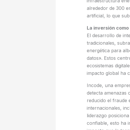
infraestructura ene
alrededor de 300 em
artificial, lo que s
La inversión como
El desarrollo de int
tradicionales, subr
energética para al
datos». Estos cent
ecosistemas digital
impacto global ha c
Incode, una empres
detecta amenazas c
reducido el fraude
internacionales, in
liderazgo posiciona
confiable, esto ha 