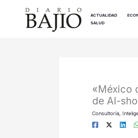
Ir
al
ACTUALIDAD
ECO
contenido
SALUD
«México d
de AI-sho
Consultoría
,
Intelig