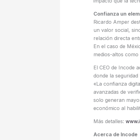
impacto que la tecn
Confianza un elem
Ricardo Amper dest
un valor social, si
relación directa ent
En el caso de Méxi
medios-altos como l
El CEO de Incode ad
donde la seguridad 
«La confianza digit
avanzadas de verifi
solo generan mayor 
económico al habili
Más detalles:
www.i
Acerca de Incode