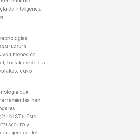
. Actualmente,
a de inteligencia
os.
 tecnologías
aestructura
s volúmenes de
d, fortalecerán los
epfakes, cuyo
cnología que
herramientas han
ándares
gía (NIST). Este
ital seguro y
o un ejemplo del