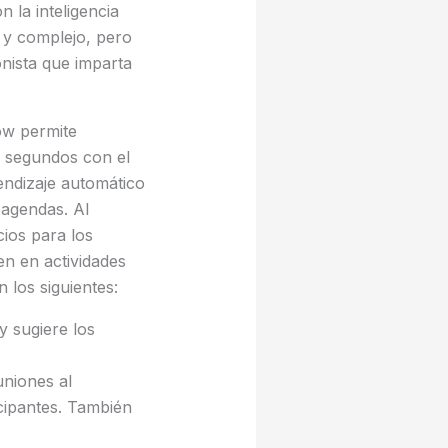
 la inteligencia
o y complejo, pero
nista que imparta
ow permite
n segundos con el
endizaje automático
 agendas. Al
cios para los
en en actividades
 los siguientes:
y sugiere los
uniones al
icipantes. También