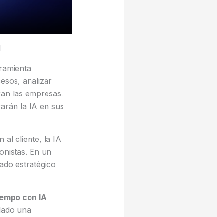
l
rramienta
esos, analizar
ran las empresas.
arán la IA en sus
al cliente, la IA
onistas. En un
ado estratégico
iempo con IA
llado una