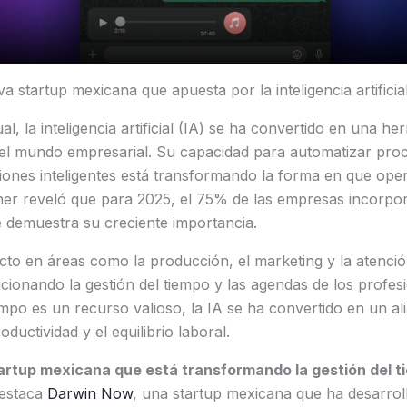
a startup mexicana que apuesta por la inteligencia artificia
ual, la inteligencia artificial (IA) se ha convertido en una he
 el mundo empresarial. Su capacidad para automatizar proc
iones inteligentes está transformando la forma en que ope
ner reveló que para 2025, el 75% de las empresas incorpor
 demuestra su creciente importancia.
o en áreas como la producción, el marketing y la atención 
cionando la gestión del tiempo y las agendas de los profesi
po es un recurso valioso, la IA se ha convertido en un ali
oductividad y el equilibrio laboral.
artup mexicana que está transformando la gestión del t
destaca
Darwin Now
, una startup mexicana que ha desarro