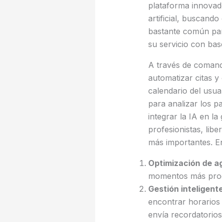
plataforma innovado
artificial, buscand
bastante común par
su servicio con bas
A través de comand
automatizar citas y
calendario del usua
para analizar los p
integrar la IA en l
profesionistas, lib
más importantes. En
Optimización de 
momentos más produ
Gestión inteligent
encontrar horarios 
envía recordatorios