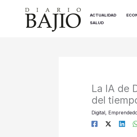
Ir
al
ACTUALIDAD
ECO
contenido
SALUD
La IA de 
del tiemp
Digital
,
Emprendedo