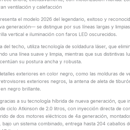
an ventilación y calefacción
esenta el modelo 2026 del legendario, exitoso y reconoc
 generación— se distingue por sus líneas largas y limpias
lla vertical e iluminación con faros LED oscurecidos.
ea del techo, utiliza tecnología de soldadura láser, que elim
do una línea suave y limpia, mientras que sus distintivas l
acentúan su postura ancha y robusta.
etalles exteriores en color negro, como las molduras de v
trovisores exteriores negros, la antena de aleta de tiburó
en negro brillante.
 gracias a su tecnología híbrida de nueva generación, que 
 de ciclo Atkinson de 2.0 litros, con inyección directa de co
rido de dos motores eléctricos de 4a generación, montados
, bajo un sistema combinado, entrega hasta 204 caballos d