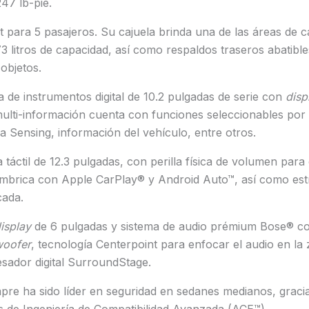
47 lb-pie.
 para 5 pasajeros. Su cajuela brinda una de las áreas de 
3 litros de capacidad, así como respaldos traseros abatible
 objetos.
a de instrumentos digital de 10.2 pulgadas de serie con
disp
multi-información cuenta con funciones seleccionables por
a Sensing, información del vehículo, entre otros.
táctil de 12.3 pulgadas, con perilla física de volumen para 
lámbrica con Apple CarPlay® y Android Auto™, así como est
cada.
isplay
de 6 pulgadas y sistema de audio prémium Bose® co
oofer
, tecnología Centerpoint para enfocar el audio en la
sador digital SurroundStage.
re ha sido líder en seguridad en sedanes medianos, gracia
s de Ingeniería de Compatibilidad Avanzada (ACE™).