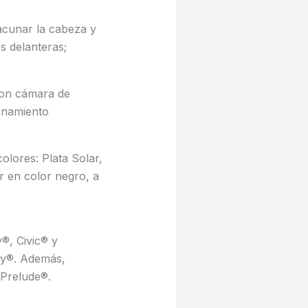
acunar la cabeza y
es delanteras;
con cámara de
onamiento
olores: Plata Solar,
or en color negro, a
®, Civic® y
ey®. Además,
 Prelude®.