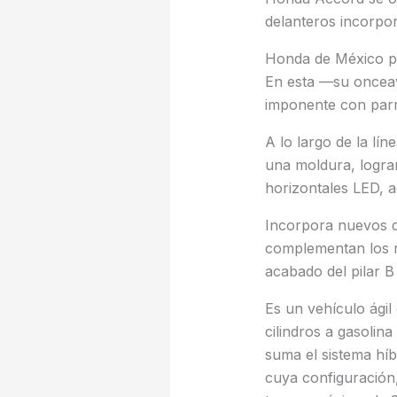
delanteros incorpor
Honda de México pr
En esta —su onceava
imponente con parri
A lo largo de la lín
una moldura, logran
horizontales LED, 
Incorpora nuevos d
complementan los re
acabado del pilar B 
Es un vehículo ágil
cilindros a gasolina
suma el sistema híb
cuya configuración