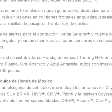
s de aire: frontales de nueva generación, diseñadas para 
 reducir lesiones en colisiones frontales anguladas; lateral
para rodillas de pasajeros frontales y de cortina.
ma de alertas para el conductor Honda Sensing® y cuenta 
 3 ángulos y pautas dinámicas, así como sensores de estaci
os.
la red de distribuidores Honda, en versión Touring HEV en c
co Platino, Gris Cósmico y Azul Antártida, todos con interi
900 pesos.
ículos de Honda de México
amplia gama de vehículos que incluye los automóviles City
las SUV BR-V®, HR-V®, CR-V®, Pilot® y la minivan Odyss
vehículos en versiones híbridas: CR-V®, Accord®, Civic® y