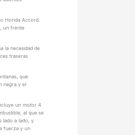
ido Honda Accord.
, un frente
ina la necesidad de
uces traseras
entanas, que
n negra y el
incluye un motor 4
mbustible, al que se
 lado a lado, y
e fuerza y un