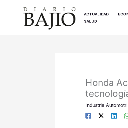
Ir
al
ACTUALIDAD
ECO
contenido
SALUD
Honda Acc
tecnologí
Industria Automotri