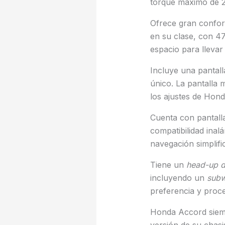
torque máximo de 2
Ofrece gran confort
en su clase, con 47
espacio para llevar
Incluye una pantall
único. La pantalla 
los ajustes de Hond
Cuenta con pantalla 
compatibilidad ina
navegación simplifi
Tiene un
head-up
d
incluyendo un
subw
preferencia y proce
Honda Accord siemp
versión de su chasi