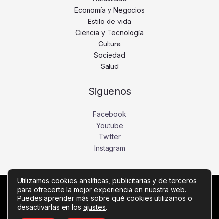
Economía y Negocios
Estilo de vida
Ciencia y Tecnología
Cultura
Sociedad
Salud
Siguenos
Facebook
Youtube
Twitter
Instagram
Utilizamos cookies analíticas, publicitarias y de terceros
para ofrecerte la mejor experiencia en nuestra web.
Copyright © Todos los derechos reservados -
Puedes aprender más sobre qué cookies utilizamos o
diariobajio.com
desactivarlas en los
ajustes
.