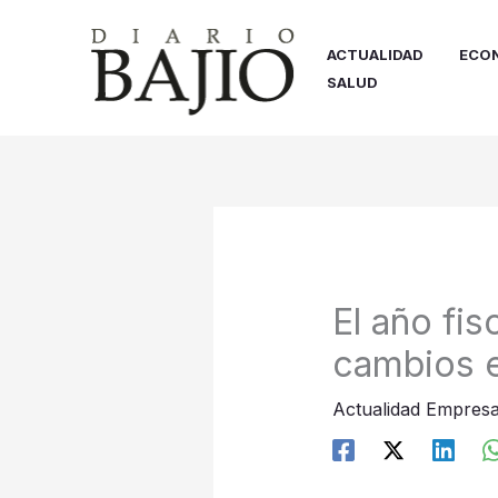
Ir
al
ACTUALIDAD
ECO
contenido
SALUD
El año fi
cambios 
Actualidad Empresa