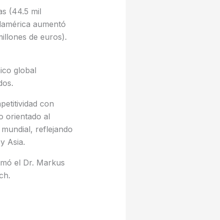
s (44.5 mil
udamérica aumentó
illones de euros).
ico global
dos.
etitividad con
o orientado al
 mundial, reflejando
y Asia.
firmó el Dr. Markus
sch.