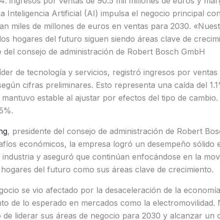
 ingresos por ventas de 90.5 mil millones de euros y mar
La Inteligencia Artificial (AI) impulsa el negocio principal c
an miles de millones de euros en ventas para 2030. «Nuest
 los hogares del futuro siguen siendo áreas clave de crecim
e del consejo de administración de Robert Bosch GmbH
der de tecnología y servicios, registró ingresos por ventas 
egún cifras preliminares. Esto representa una caída del 1.
 mantuvo estable al ajustar por efectos del tipo de cambio
.5%.
ng
, presidente del consejo de administración de Robert B
safíos económicos, la empresa logró un desempeño sólido
 industria y aseguró que continúan enfocándose en la movil
 hogares del futuro como sus áreas clave de crecimiento.
egocio se vio afectado por la desaceleración de la economía
nto de lo esperado en mercados como la electromovilidad.
o de liderar sus áreas de negocio para 2030 y alcanzar un 