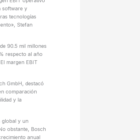
gen EBIT operativo
on software y
ras tecnologías
iento», Stefan
de 90.5 mil millones
1% respecto al año
. El margen EBIT
osch GmbH, destacó
 en comparación
idad y la
 global y un
 No obstante, Bosch
crecimiento anual