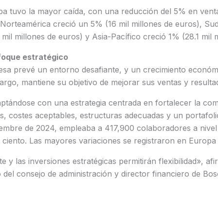
pa tuvo la mayor caída, con una reducción del 5% en venta
. Norteamérica creció un 5% (16 mil millones de euros), S
mil millones de euros) y Asia-Pacífico creció 1% (28.1 mil m
foque estratégico
esa prevé un entorno desafiante, y un crecimiento económ
rgo, mantiene su objetivo de mejorar sus ventas y resulta
tándose con una estrategia centrada en fortalecer la comp
s, costes aceptables, estructuras adecuadas y un portafoli
ciembre de 2024, empleaba a 417,900 colaboradores a nivel
r ciento. Las mayores variaciones se registraron en Europa 
te y las inversiones estratégicas permitirán flexibilidad», a
del consejo de administración y director financiero de Bo