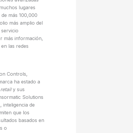
y muchos lugares
l de más 100,000
olio más amplio del
servicio
er más información,
 en las redes
son Controls,
 marca ha estado a
l
retail
y sus
nsormatic Solutions
 inteligencia de
miten que los
ltados basados ​​en
ns o