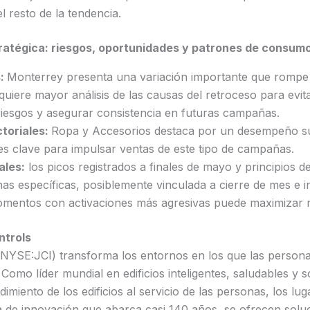
l resto de la tendencia.
tratégica: riesgos, oportunidades y patrones de consum
s:
Monterrey presenta una variación importante que rompe 
equiere mayor análisis de las causas del retroceso para evita
riesgos y asegurar consistencia en futuras campañas.
toriales:
Ropa y Accesorios destaca por un desempeño sup
es clave para impulsar ventas de este tipo de campañas.
ales:
los picos registrados a finales de mayo y principios d
has específicas, posiblemente vinculada a cierre de mes e i
momentos con activaciones más agresivas puede maximizar r
ntrols
NYSE:JCI) transforma los entornos en los que las personas
omo líder mundial en edificios inteligentes, saludables y so
dimiento de los edificios al servicio de las personas, los lug
a de innovación que abarca casi 140 años, se ofrecen sol