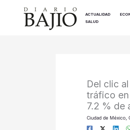
Ir
al
ACTUALIDAD
ECO
contenido
SALUD
Del clic a
tráfico en
7.2 % de 
Ciudad de México
,