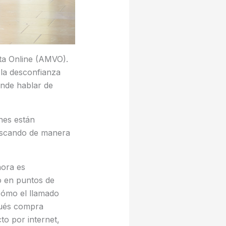
ta Online (AMVO).
 la desconfianza
onde hablar de
nes están
buscando de manera
hora es
o en puntos de
cómo el llamado
pués compra
to por internet,