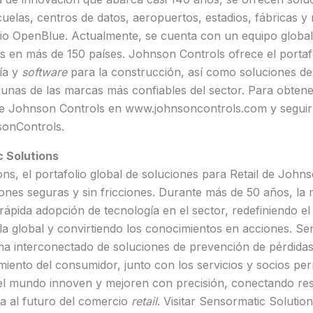
cuelas, centros de datos, aeropuertos, estadios, fábricas 
lio OpenBlue. Actualmente, se cuenta con un equipo globa
os en más de 150 países. Johnson Controls ofrece el portaf
ía y
software
para la construcción, así como soluciones de 
gunas de las marcas más confiables del sector. Para obten
b de Johnson Controls en www.johnsoncontrols.com y seguir
sonControls.
 Solutions
ns, el portafolio global de soluciones para Retail de John
ones seguras y sin fricciones. Durante más de 50 años, la
 rápida adopción de tecnología en el sector, redefiniendo e
a global y convirtiendo los conocimientos en acciones. Se
a interconectado de soluciones de prevención de pérdidas,
miento del consumidor, junto con los servicios y socios per
el mundo innoven y mejoren con precisión, conectando resu
a al futuro del comercio
retail
. Visitar Sensormatic Solutio