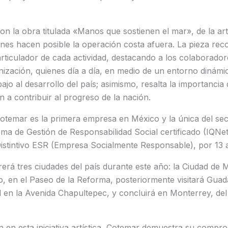
on la obra titulada «Manos que sostienen el mar», de la art
es hacen posible la operación costa afuera. La pieza reco
ticulador de cada actividad, destacando a los colaborado
anización, quienes día a día, en medio de un entorno dinámi
jo al desarrollo del país; asimismo, resalta la importancia 
n a contribuir al progreso de la nación.
otemar es la primera empresa en México y la única del sec
ema de Gestión de Responsabilidad Social certificado (IQN
Distintivo ESR (Empresa Socialmente Responsable), por 13 
rerá tres ciudades del país durante este año: la Ciudad de 
, en el Paseo de la Reforma, posteriormente visitará Guada
l en la Avenida Chapultepec, y concluirá en Monterrey, del
n en esta iniciativa artística, Cotemar demuestra su compro