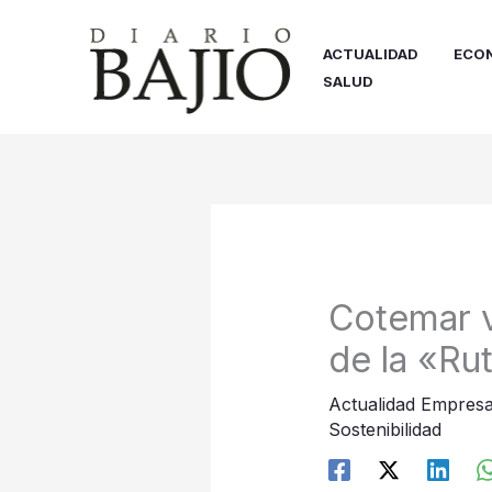
Ir
al
ACTUALIDAD
ECO
contenido
SALUD
Cotemar v
de la «Ru
Actualidad Empresa
Sostenibilidad