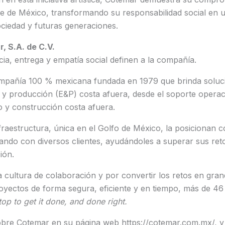
le de México, transformando su responsabilidad social en 
ociedad y futuras generaciones.
, S.A. de C.V.
ncia, entrega y empatía social definen a la compañía.
pañía 100 % mexicana fundada en 1979 que brinda soluci
 y producción (E&P) costa afuera, desde el soporte operac
o y construcción costa afuera.
fraestructura, única en el Golfo de México, la posicionan
ando con diversos clientes, ayudándoles a superar sus ret
ión.
 cultura de colaboración y por convertir los retos en gra
yectos de forma segura, eficiente y en tiempo, más de 46 
op to get it done, and done right.
bre Cotemar en su página web https://cotemar.com.mx/, y 