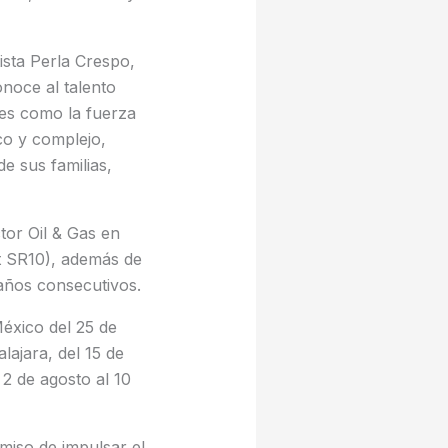
ista Perla Crespo,
noce al talento
res como la fuerza
co y complejo,
de sus familias,
tor Oil & Gas en
et SR10), además de
años consecutivos.
México del 25 de
lajara, del 15 de
 2 de agosto al 10
miso de impulsar el