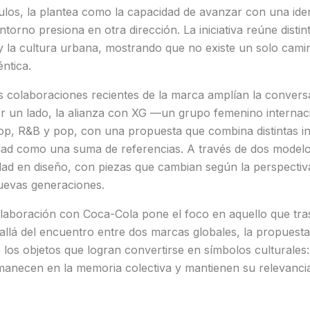
los, la plantea como la capacidad de avanzar con una iden
torno presiona en otra dirección. La iniciativa reúne distin
y la cultura urbana, mostrando que no existe un solo cami
ntica.
s colaboraciones recientes de la marca amplían la conversa
Por un lado, la alianza con XG —un grupo femenino interna
p, R&B y pop, con una propuesta que combina distintas inf
idad como una suma de referencias. A través de dos modelo
dad en diseño, con piezas que cambian según la perspectiva
uevas generaciones.
olaboración con Coca-Cola pone el foco en aquello que tra
allá del encuentro entre dos marcas globales, la propues
 los objetos que logran convertirse en símbolos culturales
anecen en la memoria colectiva y mantienen su relevancia