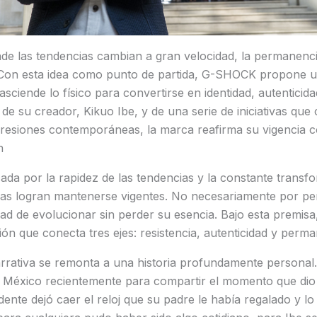
de las tendencias cambian a gran velocidad, la permanenci
 Con esta idea como punto de partida, G-SHOCK propone u
rasciende lo físico para convertirse en identidad, autenticida
a de su creador, Kikuo Ibe, y de una serie de iniciativas qu
resiones contemporáneas, la marca reafirma su vigencia 
n
a por la rapidez de las tendencias y la constante transfo
deas logran mantenerse vigentes. No necesariamente por pe
ad de evolucionar sin perder su esencia. Bajo esta premis
n que conecta tres ejes: resistencia, autenticidad y perman
arrativa se remonta a una historia profundamente personal.
 México recientemente para compartir el momento que dio o
dente dejó caer el reloj que su padre le había regalado y l