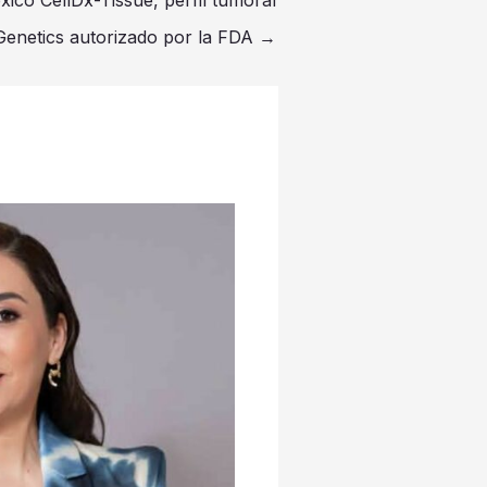
ico CellDx-Tissue, perfil tumoral
Genetics autorizado por la FDA
→