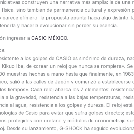
iniciativas construyen una narrativa más amplia: la de una
a física, sino también de permanencia cultural y expresión 
parece efímero, la propuesta apunta hacia algo distinto: la
stenerla y hacerla evolucionar sin perder su esencia.
ón ingresar a
CASIO MÉXICO
.
CK
sistente a los golpes de CASIO es sinónimo de dureza, nac
r. Kikuo Ibe, de «crear un reloj que nunca se rompiera». Se
0 muestras hechas a mano hasta que finalmente, en 1983,
co, salió a las calles de Japón y comenzó a establecerse 
 los tiempos». Cada reloj abarca los 7 elementos: resistenc
cia a la gravedad, resistencia a las bajas temperaturas, resis
ncia al agua, resistencia a los golpes y dureza. El reloj está
ologías de Casio para evitar que sufra golpes directos; est
os protegidos con uretano y módulos de cronometraje su
reloj. Desde su lanzamiento, G-SHOCK ha seguido evolucio