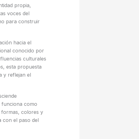
tidad propia,
tas voces del
no para construir
ción hacia el
cional conocido por
luencias culturales
s, esta propuesta
 y reflejan el
sciende
ta funciona como
: formas, colores y
 con el paso del