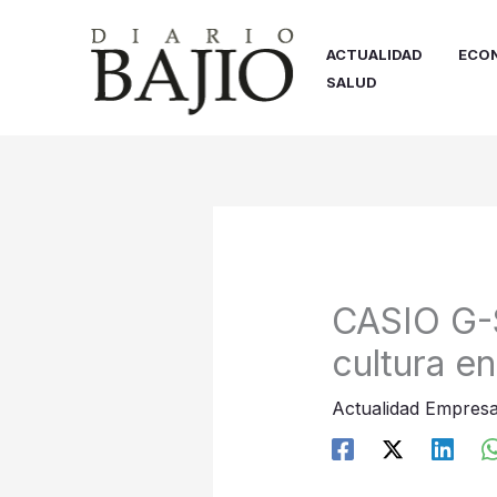
Ir
al
ACTUALIDAD
ECO
contenido
SALUD
CASIO G-S
cultura e
Actualidad Empresa