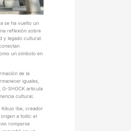
a se ha vuelto un
na reflexión sobre
d y legado cultural.
e conectan
como un símbolo en
rmación de la
rmanecer iguales,
a, G-SHOCK articula
encia cultural.
 Kikuo Ibe, creador
rigen a todo: el
o vio romperse