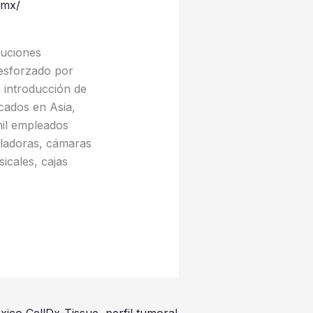
/mx/
luciones
esforzado por
a introducción de
cados en Asia,
mil empleados
uladoras, cámaras
icales, cajas