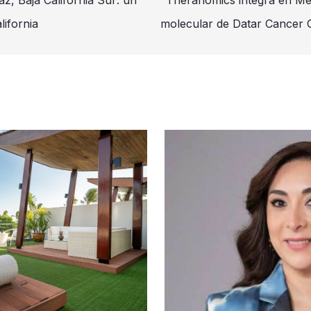
, Baja California Sur: un
Theranomics integra en Méx
lifornia
molecular de Datar Cancer 