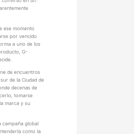
 convirtió en un
aparentemente
 de ese momento
arse por vencido
orma a uno de los
 producto, G-
cide.
erie de encuentros
 sur de la Ciudad de
donde decenas de
ocerlo, tomarse
 la marca y su
na campaña global
entenderla como la