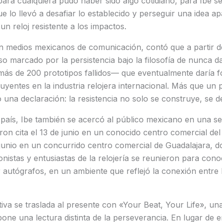
 para cualquiera pudo haber sido algo cotidiano, para Ibe se
e lo llevó a desafiar lo establecido y perseguir una idea 
un reloj resistente a los impactos.
n medios mexicanos de comunicación, contó que a partir
 marcado por la persistencia bajo la filosofía de nunca d
más de 200 prototipos fallidos— que eventualmente daría f
luyentes en la industria relojera internacional. Más que un
a declaración: la resistencia no solo se construye, se de
l país, Ibe también se acercó al público mexicano en una s
ron cita el 13 de junio en un conocido centro comercial del
 junio en un concurrido centro comercial de Guadalajara, 
onistas y entusiastas de la relojería se reunieron para con
ir autógrafos, en un ambiente que reflejó la conexión entre
iva se traslada al presente con «Your Beat, Your Life», u
ne una lectura distinta de la perseverancia. En lugar de 