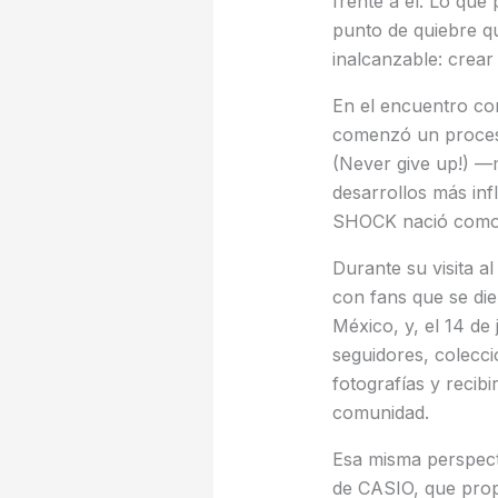
frente a él. Lo que
punto de quiebre qu
inalcanzable: crear 
En el encuentro co
comenzó un proceso
(Never give up!) —
desarrollos más inf
SHOCK nació como un
Durante su visita a
con fans que se die
México, y, el 14 de
seguidores, colecci
fotografías y recib
comunidad.
Esa misma perspect
de CASIO, que propo