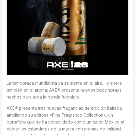
La temporada mundialista ya se siente en el aire… y ahora
también en el aroma: AXE® presenta nuevos body sprays
hechos para toda la banda futbolera
AXE® presenta tres nuevas fragancias de edición limitada,
ampliando su exitosa «Fine Fragrance Collection», un
portafolio que se ha consolidado como un
hit
en México al
elevar los estándares de la marca con aromas de calidad