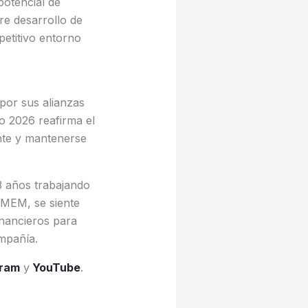
potencial de
e desarrollo de
petitivo entorno
por sus alianzas
o 2026 reafirma el
nte y mantenerse
3 años trabajando
 MEM, se siente
inancieros para
mpañía.
gram
y
YouTube
.