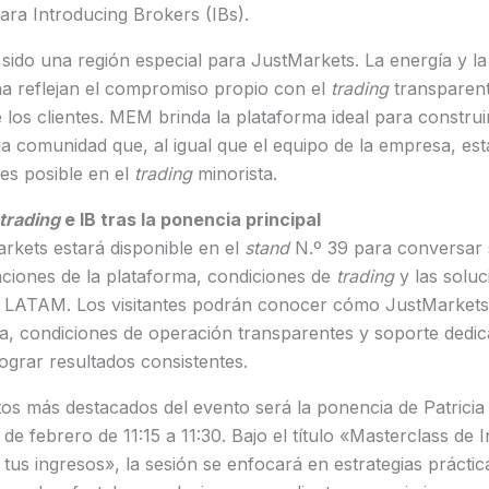
ara Introducing Brokers (IBs).
ido una región especial para JustMarkets. La energía y la
a reflejan el compromiso propio con el
trading
transparent
os clientes. MEM brinda la plataforma ideal para construir
a comunidad que, al igual que el equipo de la empresa, es
es posible en el
trading
minorista.
trading
e IB tras la ponencia principal
rkets estará disponible en el
stand
N.º 39 para conversar 
aciones de la plataforma, condiciones de
trading
y las solu
e LATAM. Los visitantes podrán conocer cómo JustMarket
a, condiciones de operación transparentes y soporte dedi
lograr resultados consistentes.
s más destacados del evento será la ponencia de Patricia
 de febrero de 11:15 a 11:30. Bajo el título «Masterclass de 
 tus ingresos», la sesión se enfocará en estrategias prácti