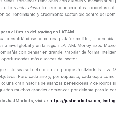
 redes, fortalecer relaciones con clientes y maximizar su 
azo. La
master class
ofrecerá conocimientos concretos sobr
ión del rendimiento y crecimiento sostenible dentro del com
para el futuro del
trading
en LATAM
úa consolidándose como una plataforma líder, reconocida 
les a nivel global y en la región LATAM. Money Expo Méxic
ompañía con pensar en grande, trabajar de forma intelige
 y oportunidades más audaces del sector.
que esto sea solo el comienzo, porque JustMarkets lleva 1
objetivos. Pero cada año y, por supuesto, cada expo como
o: una gran historia de alianzas beneficiosas y de logros f
n quedan muchos grandes comienzos por delante para la co
de JustMarkets, visitar
https://justmarkets.com
,
Insta