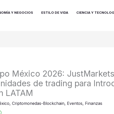
NOMÍA Y NEGOCIOS
ESTILO DE VIDA
CIENCIA Y TECNOLOG
po México 2026: JustMarkets
unidades de trading para Intro
en LATAM
éxico
,
Criptomonedas-Blockchain
,
Eventos
,
Finanzas