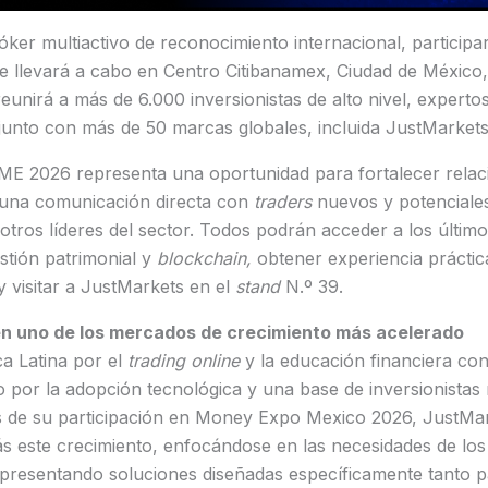
óker multiactivo de reconocimiento internacional, partici
 llevará a cabo en Centro Citibanamex, Ciudad de México, 
reunirá a más de 6.000 inversionistas de alto nivel, expert
, junto con más de 50 marcas globales, incluida JustMarket
ME 2026 representa una oportunidad para fortalecer relac
r una comunicación directa con
traders
nuevos y potenciales
tros líderes del sector. Todos podrán acceder a los últim
stión patrimonial y
blockchain,
obtener experiencia práctic
 visitar a JustMarkets en el
stand
N.º 39.
n uno de los mercados de crecimiento más acelerado
a Latina por el
trading online
y la educación financiera con
 por la adopción tecnológica y una base de inversionistas 
s de su participación en Money Expo Mexico 2026, JustMa
s este crecimiento, enfocándose en las necesidades de los
presentando soluciones diseñadas específicamente tanto pa