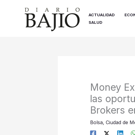
Ir
al
ACTUALIDAD
ECO
contenido
SALUD
Money Ex
las oport
Brokers 
Bolsa
,
Ciudad de M