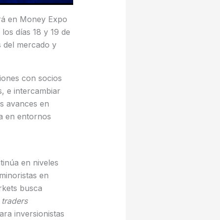
pará en Money Expo
los días 18 y 19 de
os del mercado y
s
iones con socios
, e intercambiar
os avances en
a en entornos
tinúa en niveles
minoristas en
rkets busca
traders
ra inversionistas