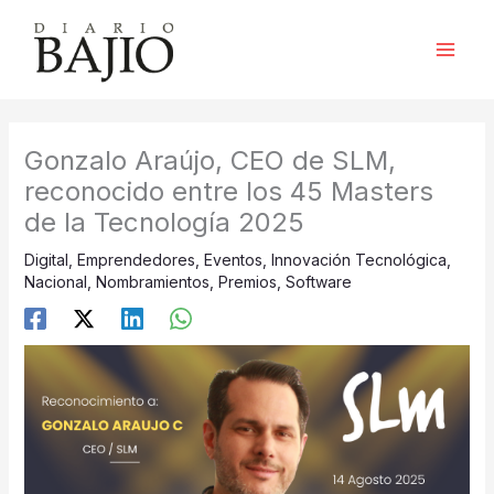
Ir
al
contenido
Gonzalo Araújo, CEO de SLM,
reconocido entre los 45 Masters
de la Tecnología 2025
Digital
,
Emprendedores
,
Eventos
,
Innovación Tecnológica
,
Nacional
,
Nombramientos
,
Premios
,
Software