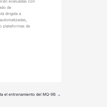
 serán evaluadas con
rado de
á dirigida a
 automatizadas,
mo plataformas de
eta el entrenamiento del MQ-9B
→