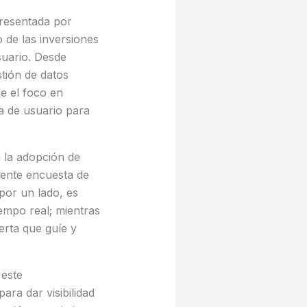
resentada por
 de las inversiones
suario. Desde
stión de datos
ne el foco en
a de usuario para
 la adopción de
iente encuesta de
por un lado, es
empo real; mientras
rta que guíe y
 este
a dar visibilidad