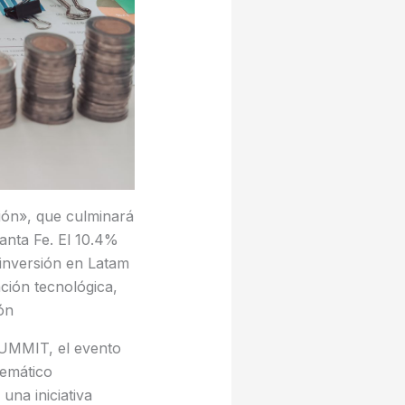
ión», que culminará
anta Fe. El 10.4%
 inversión en Latam
ación tecnológica,
ón
SUMMIT, el evento
lemático
una iniciativa