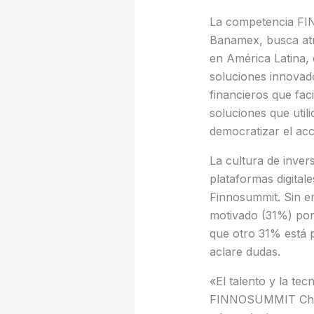
La competencia FIN
Banamex, busca atra
en América Latina, 
soluciones innovado
financieros que faci
soluciones que util
democratizar el acc
La cultura de inve
plataformas digital
Finnosummit. Sin em
motivado (31%) por 
que otro 31% está 
aclare dudas.
«El talento y la tec
FINNOSUMMIT Chall