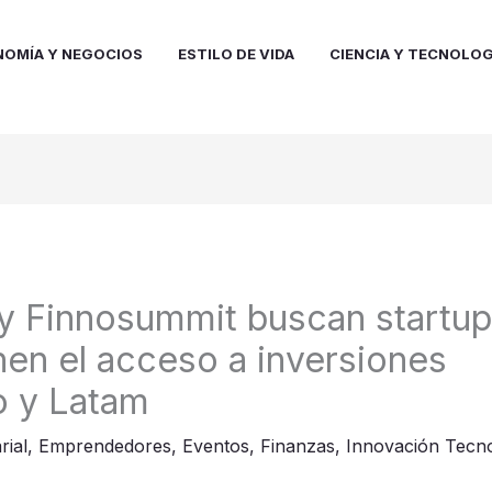
NOMÍA Y NEGOCIOS
ESTILO DE VIDA
CIENCIA Y TECNOLOG
 Finnosummit buscan startup
nen el acceso a inversiones
o y Latam
rial
,
Emprendedores
,
Eventos
,
Finanzas
,
Innovación Tecno