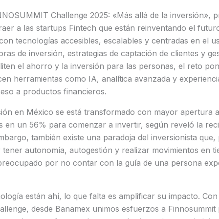
NOSUMMIT Challenge 2025: «Más allá de la inversión», p
er a las startups Fintech que están reinventando el futuro
con tecnologías accesibles, escalables y centradas en el u
ras de inversión, estrategias de captación de clientes y ge
liten el ahorro y la inversión para las personas, el reto po
icen herramientas como IA, analítica avanzada y experienci
eso a productos financieros.
rsión en México se está transformado con mayor apertura a
es en un 56% para comenzar a invertir, según reveló la rec
bargo, también existe una paradoja del inversionista que, 
tener autonomía, autogestión y realizar movimientos en ti
preocupado por no contar con la guía de una persona expe
nología están ahí, lo que falta es amplificar su impacto. Con
enge, desde Banamex unimos esfuerzos a Finnosummit par