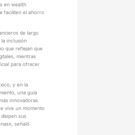
s en wealth
 faciliten el ahorro
ancieros de largo
la inclusión
io que reflejan que
itales, mientras
ficial para ofrecer
ico, y en la
miento, una guía
 más innovadoras
 Se vive un momento
 disipen sus
onas», señaló