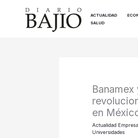
Ir
al
ACTUALIDAD
ECO
contenido
SALUD
Banamex y
revolucio
en Méxic
Actualidad Empresa
Universidades