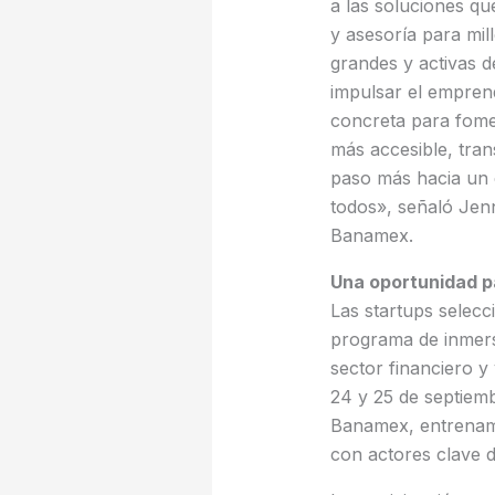
a las soluciones qu
y asesoría para mil
grandes y activas 
impulsar el emprend
concreta para fomen
más accesible, tran
paso más hacia un 
todos», señaló Jenn
Banamex.
Una oportunidad p
Las startups selec
programa de inmersi
sector financiero y
24 y 25 de septiem
Banamex, entrenamie
con actores clave d