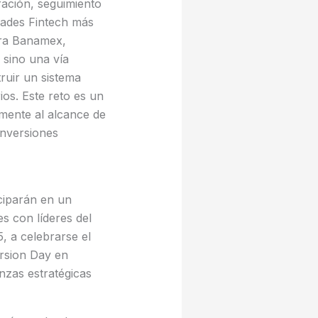
ración, seguimiento
dades Fintech más
ara Banamex,
 sino una vía
ruir un sistema
ios. Este reto es un
mente al alcance de
Inversiones
ciparán en un
s con líderes del
, a celebrarse el
rsion Day en
nzas estratégicas