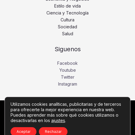
Estilo de vida
Ciencia y Tecnología
Cultura
Sociedad
Salud
Siguenos
Facebook
Youtube
Twitter
Instagram
Utilizamos cookies analíticas, publicitarias y de terceros
para ofrecerte la mejor experiencia en nuestra web.
Copyright © Todos los derechos reservados -
Puedes aprender más sobre qué cookies utilizamos o
desactivarlas en los
ajustes
.
diariobajio.com
Política de privacidad
-
Política de cookies
-
Contacto
Aceptar
Rechazar