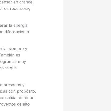
pensar en grande,
stros recursos»,
rar la energía
no diferencien a
cia, siempre y
 También es
 programas muy
mpias que
empresarios y
icas con propósito.
consolida como un
royectos de alto