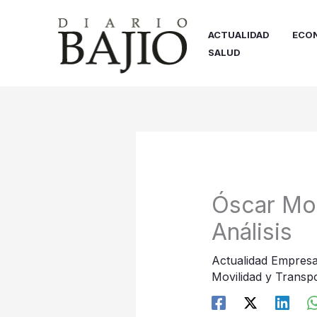
Ir
al
ACTUALIDAD
ECO
contenido
SALUD
Óscar Mor
Análisis
Actualidad Empresa
Movilidad y Transp