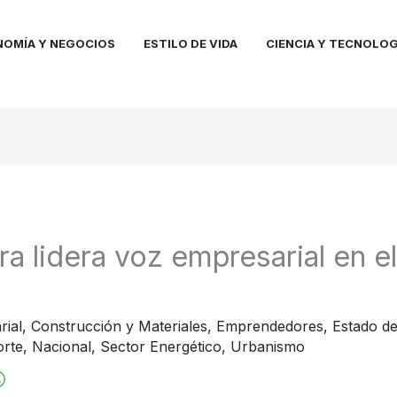
NOMÍA Y NEGOCIOS
ESTILO DE VIDA
CIENCIA Y TECNOLOG
a lidera voz empresarial en e
rial
,
Construcción y Materiales
,
Emprendedores
,
Estado d
orte
,
Nacional
,
Sector Energético
,
Urbanismo